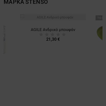
ΜΑΡΚΑ
STENSO
ТΟ ΠΡ
AGILE Ανδρικό μπουφάν
21,30 €
A