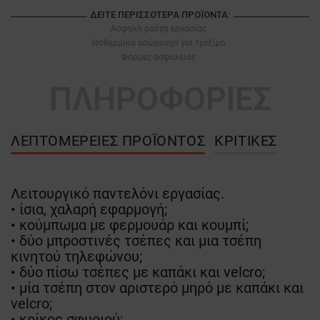
ΔΕΊΤΕ ΠΕΡΙΣΣΌΤΕΡΑ ΠΡΟΪΌΝΤΑ:
Ασφαλή ρούχα εργασίας
Ισοθερμικά εσώρουχα για τρέξιμο
Φόρμες ασφαλείας
ΠΛΗΡΟΦΟΡΙΕΣ
ΛΕΠΤΟΜΈΡΕΙΕΣ ΠΡΟΪΌΝΤΟΣ
ΚΡΙΤΙΚΈΣ
Λειτουργικό παντελόνι εργασίας.
• ίσια, χαλαρή εφαρμογή;
• κούμπωμα με φερμουάρ και κουμπί;
• δύο μπροστινές τσέπες και μια τσέπη
κινητού τηλεφώνου;
• δύο πίσω τσέπες με καπάκι και velcro;
• μία τσέπη στον αριστερό μηρό με καπάκι και
velcro;
• κρίκος σφυριού;