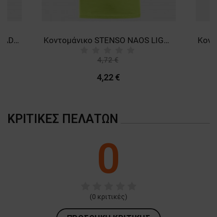
Κοντομάνικο μπλουζάκι FRISTADS SODIUM UNISEX WHITE
Κοντομάνικο STENSO NAOS LIGHT GREEN
4,72 €
-11%
4,22 €
ΚΡΙΤΙΚΈΣ ΠΕΛΑΤΏΝ
0
(
0
κριτικές)