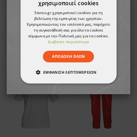
χρησιμοποιεί cookies
Stenso.gr χρησιμοποιεί cookies για τη
βελτίωση της εμπειρίας των χρηστών.
Χρησιμοποιώντας τον ιστότοπό μας, παρέχετε
τη συγκατάθεσή σας για όλα τα cookies
σύμφωνα με την Πολιτική μας για τα cookies.
Μπουφάν εργασίας BG ASIMO RED
Κοντομάνικη μπλούζα STENSO DARK GREEN
Διαβάστε περισσότερα
7,60 €
1,91 €
ΑΠΟΔΟΧΉ ΌΛΩΝ
ΕΜΦΆΝΙΣΗ ΛΕΠΤΟΜΕΡΕΙΏΝ
ТΟ ΠΡΟΪΌΝ ΈΧΕΙ
ТΟ ΠΡΟΪΌΝ ΈΧΕΙ
ΑΠΟΛΎΤΩΣ ΑΠΑΡΑΊΤΗΤΑ
ΕΞΑΝΤΛΗΘΕΊ
ΕΞΑΝΤΛΗΘΕΊ
ΑΠΌΔΟΣΗΣ
ΣΤΌΧΕΥΣΗΣ
ΛΕΙΤΟΥΡΓΙΚΌΤΗΤΑΣ
ΜΗ ΤΑΞΙΝΟΜΗΜΈΝΑ