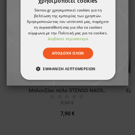
χρησιμοποιεί cookies
Stenso.gr χρησιμοποιεί cookies για τη
βελτίωση της εμπειρίας των χρηστών.
Χρησιμοποιώντας τον ιστότοπό μας, παρέχετε
τη συγκατάθεσή σας για όλα τα cookies
σύμφωνα με την Πολιτική μας για τα cookies.
Διαβάστε περισσότερα
ΑΠΟΔΟΧΉ ΌΛΩΝ
ΕΜΦΆΝΙΣΗ ΛΕΠΤΟΜΕΡΕΙΏΝ
ΑΠΟΛΎΤΩΣ ΑΠΑΡΑΊΤΗΤΑ
ER
Μπλουζάκι πόλο STENSO NAOS GRAY MELANGE
Εργ
ΑΠΌΔΟΣΗΣ
ΣΤΌΧΕΥΣΗΣ
9,30 €
-15%
ΛΕΙΤΟΥΡΓΙΚΌΤΗΤΑΣ
7,90 €
ΜΗ ΤΑΞΙΝΟΜΗΜΈΝΑ