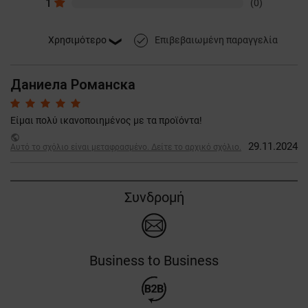
1
(0)
Επιβεβαιωμένη παραγγελία
done
Даниела Романска
Είμαι πολύ ικανοποιημένος με τα προϊόντα!
public
29.11.2024
Αυτό το σχόλιο είναι μεταφρασμένο. Δείτε το αρχικό σχόλιο.
Συνδρομή
Business to Business