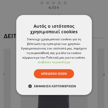
4,72 €
-10%
4,24 €
Αυτός ο ιστότοπος
χρησιμοποιεί cookies
ΔΕΊΤΕ ΠΕΡΙΣΣΌΤΕΡΑ
Stenso.gr χρησιμοποιεί cookies για τη
βελτίωση της εμπειρίας των χρηστών.
Χρησιμοποιώντας τον ιστότοπό μας, παρέχετε
τη συγκατάθεσή σας για όλα τα cookies
ΝΈΟ
σύμφωνα με την Πολιτική μας για τα cookies.
Διαβάστε περισσότερα
ΑΠΟΔΟΧΉ ΌΛΩΝ
ΕΜΦΆΝΙΣΗ ΛΕΠΤΟΜΕΡΕΙΏΝ
ΑΠΟΛΎΤΩΣ ΑΠΑΡΑΊΤΗΤΑ