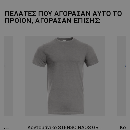
ΠΕΛΆΤΕΣ ΠΟΥ ΑΓΌΡΑΣΑΝ ΑΥΤΌ ΤΟ
ΠΡΟΪΌΝ, ΑΓΌΡΑΣΑΝ ΕΠΊΣΗΣ:
Κοντομάνικη μπλούζα VELILLA GREY/GREEN
Κοντομάνικο STENSO NAOS GRAY MELANGE