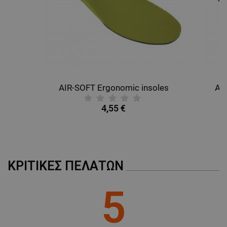
AIR-SOFT Ergonomic insoles
AL
4,55 €
ΚΡΙΤΙΚΈΣ ΠΕΛΑΤΏΝ
5