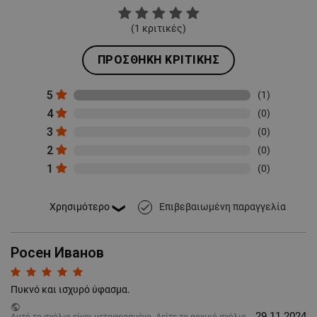
(
1
κριτικές)
ΠΡΟΣΘΉΚΗ ΚΡΙΤΙΚΉΣ
5
(1)
4
(0)
3
(0)
2
(0)
1
(0)
Επιβεβαιωμένη παραγγελία
done
Росен Иванов
Πυκνό και ισχυρό ύφασμα.
public
29.11.2024