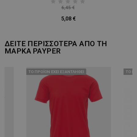
6,45 €
-21%
5,08 €
ΔΕΙΤΕ ΠΕΡΙΣΣΟΤΕΡΑ ΑΠΟ ΤΗ
ΜΑΡΚΑ
PAYPER
ТΟ ΠΡΟΪΌΝ ΈΧΕΙ ΕΞΑΝΤΛΗΘΕΊ
ТΟ ΠΡ