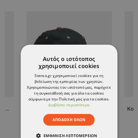
Αυτός ο ιστότοπος
χρησιμοποιεί cookies
Stenso.gr χρησιμοποιεί cookies για τη
βελτίωση της εμπειρίας των χρηστών.
Χρησιμοποιώντας τον ιστότοπό μας, παρέχετε
τη συγκατάθεσή σας για όλα τα cookies
σύμφωνα με την Πολιτική μας για τα cookies.
Διαβάστε περισσότερα
Κοντομάνικη μπλούζα PAYPER PRINT WHITE
Καπέλο μπέιζμπολ EMERTON CAP
ΑΠΟΔΟΧΉ ΌΛΩΝ
2,98 €
ΕΜΦΆΝΙΣΗ ΛΕΠΤΟΜΕΡΕΙΏΝ