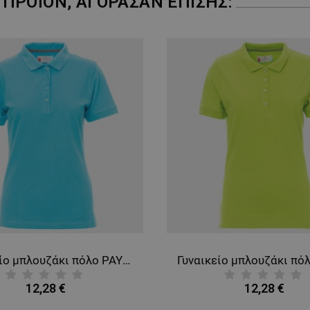
ΠΡΟΪΌΝ, ΑΓΌΡΑΣΑΝ ΕΠΊΣΗΣ:
Γυναικείο μπλουζάκι πόλο PAYPER VENICE ATOLL BLUE
12,28 €
12,28 €