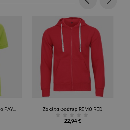
Previous
Next
Γυναικείο μπλουζάκι πόλο PAYPER VENICE ACID GREEN
Ζακέτα φούτερ REMO RED
22,94 €