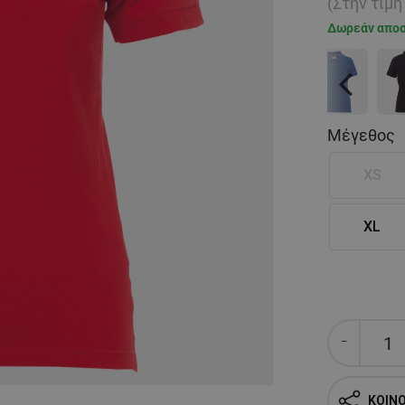
(Στην τιμ
Δωρεάν απο
Previous
Μέγεθος
XS
XL
ΚΟΙΝ