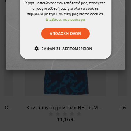
Χρησιμοποιώντας τον ιστότοπό μας, παρέχετε
τη συγκατάθεσή σας για όλα τα cookies
σύμφωνα με την Πολιτική μας για τα cookies.
Διαβάστε περισσότερα
ΑΠΟΔΟΧΉ ΌΛΩΝ
ΕΜΦΆΝΙΣΗ ΛΕΠΤΟΜΕΡΕΙΏΝ
ΑΠΟΛΎΤΩΣ ΑΠΑΡΑΊΤΗΤΑ
ΑΠΌΔΟΣΗΣ
ΣΤΌΧΕΥΣΗΣ
ΛΕΙΤΟΥΡΓΙΚΌΤΗΤΑΣ
ΜΗ ΤΑΞΙΝΟΜΗΜΈΝΑ
Κοντομάνικη μπλούζα VELILLA GREY/GREEN
Κοντομάνικη μπλούζα NEURUM NAVY BLUE
11,16 €