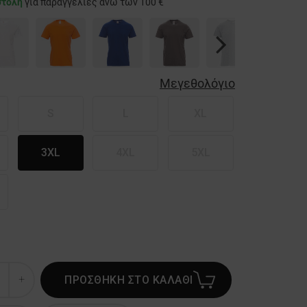
στολή
για παραγγελίες άνω των 100 €
Next
Μεγεθολόγιο
S
L
XL
3XL
4XL
5XL
ΠΡΟΣΘΗΚΗ ΣΤΟ ΚΑΛΑΘΙ