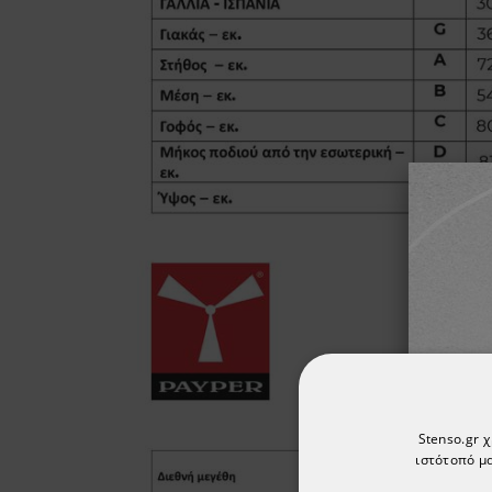
Stenso.gr 
ιστότοπό μα