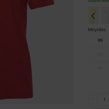
Δωρεάν απο
Previous
Μέγεθος
XS
2XL
M