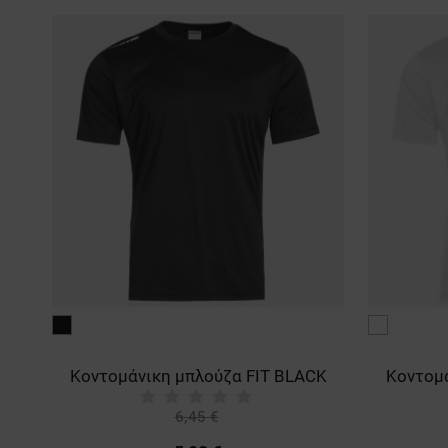
T LIGHT GREEN
μαύρο
λευκό
Κοντομάνικη μπλούζα FIT BLACK
Κοντομά
6,45 €
-21%