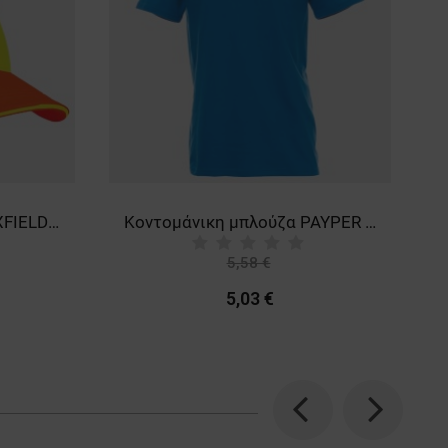
Καπέλο μπέιζμπολ KNOXFIELD HV
Κοντομάνικη μπλούζα PAYPER SUNSET BLUE
5,58 €
-10%
5,03 €
Previous
Next