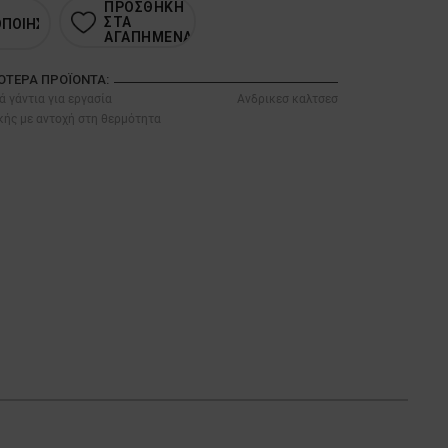
ΠΡΟΣΘΗΚΗ
ΣΤΑ
ΟΠΟΙΗΣΗ
ΑΓΑΠΗΜΕΝΑ
ΣΌΤΕΡΑ ΠΡΟΪΌΝΤΑ:
 γάντια για εργασία
Ανδρικεσ καλτσεσ
κής με αντοχή στη θερμότητα