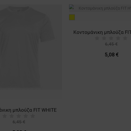
κίτρινο
6,45 €
-21%
5,08 €
νικη μπλούζα FIT WHITE
6,45 €
-21%