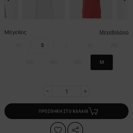
Nex
Μέγεθος
Μεγεθολόγιο
XS
S
L
XL
2XL
3XL
4XL
5XL
M
ΠΡΟΣΘΗΚΗ ΣΤΟ ΚΑΛΑΘΙ