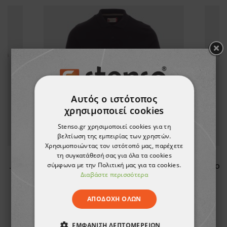
Αυτός ο ιστότοπος
χρησιμοποιεί cookies
Stenso.gr χρησιμοποιεί cookies για τη
βελτίωση της εμπειρίας των χρηστών.
Χρησιμοποιώντας τον ιστότοπό μας, παρέχετε
τη συγκατάθεσή σας για όλα τα cookies
σύμφωνα με την Πολιτική μας για τα cookies.
Κοντομάνικη μπλούζα PAYPER SUNSET MELANGE
Μπλουζάκι πόλο PAYPER VENICE BLACK
Διαβάστε περισσότερα
12,28 €
-10%
ΑΠΟΔΟΧΉ ΌΛΩΝ
11,06 €
ΕΜΦΆΝΙΣΗ ΛΕΠΤΟΜΕΡΕΙΏΝ