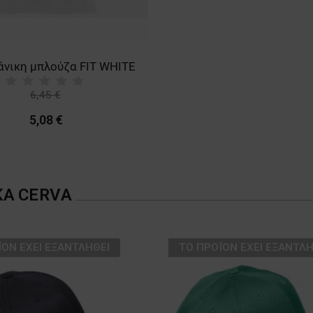
μπλε
ρουά
6,45 €
-21%
5,08 €
ΚΑ
CERVA
ΪΌΝ ΈΧΕΙ ΕΞΑΝΤΛΗΘΕΊ
ТΟ ΠΡΟΪΌΝ ΈΧΕΙ ΕΞΑΝΤΛΗ