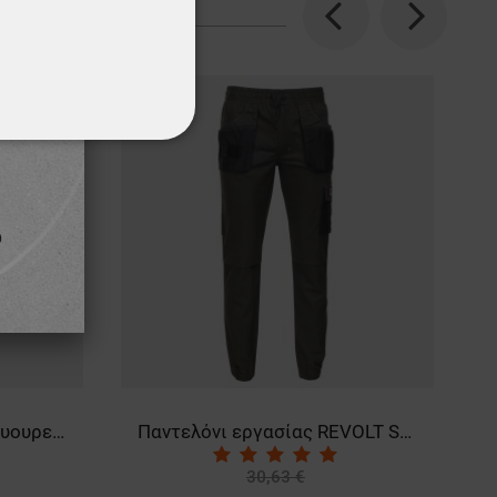
Previous
Next
ΌΤΗΤΑΣ
Παντελόνι εργασίας REVOLT SPORT DARK GREEN
Κοντομάνικη μπλούζα TEESTA ORANGE
4,71 €