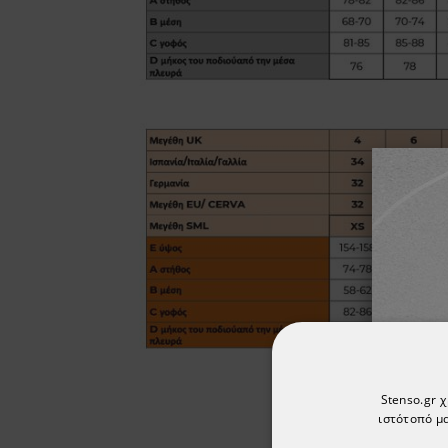
Stenso.gr 
ιστότοπό μα