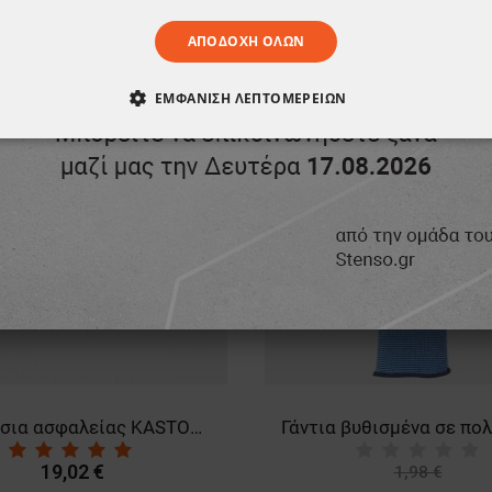
ΠΡΟΪΌΝ, ΑΓΌΡΑΣΑΝ ΕΠΊΣΗΣ:
ΑΠΟΔΟΧΉ ΌΛΩΝ
ΪΌΝ ΈΧΕΙ ΕΞΑΝΤΛΗΘΕΊ
ΕΜΦΆΝΙΣΗ ΛΕΠΤΟΜΕΡΕΙΏΝ
ΑΊΤΗΤΑ
ΑΠΌΔΟΣΗΣ
ΣΤΌΧΕΥΣΗΣ
ΛΕΙΤΟΥΡΓΙΚ
ΈΝΑ
Γάντια βυθισμένα σε πολυουρεθάνη VALIENTE
1,98 €
30,63 €