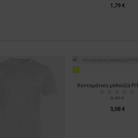
-10%
-15%
1,79 €
26,03 €
Κοντομάνικη μπλούζα FIT HV YELLOW
6,45 €
-21%
5,08 €