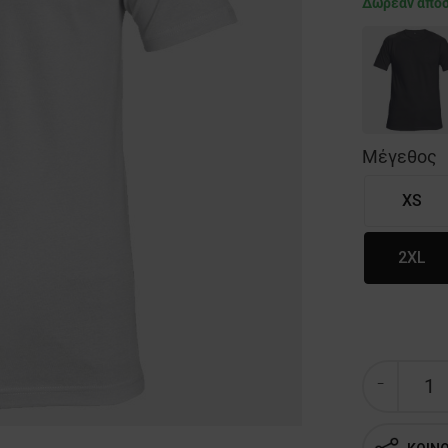
Δωρεάν απο
Μέγεθος
XS
2XL