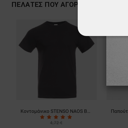
ΠΕΛΆΤΕΣ ΠΟΥ ΑΓΌΡΑΣΑΝ ΑΥΤΌ ΤΟ 
ТΟ ΠΡΟ
ΑΠΟΛΎΤΩΣ ΑΠΑΡ
ΜΗ ΤΑΞΙΝΟΜΗΜ
Παπούτσια ασφαλείας KASTOR BLACK LOW S1
19,02 €