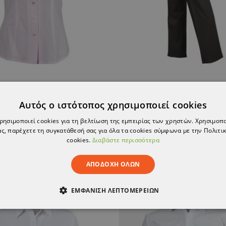
Γυναικείο κοντομάνικο πουκάμισο LEA PINK
Γυναικείο παντελόνι 
Αυτός ο ιστότοπος χρησιμοποιεί cookies
9,55 €
44,89 €
χρησιμοποιεί cookies για τη βελτίωση της εμπειρίας των χρηστών. Χρησιμοπ
ς, παρέχετε τη συγκατάθεσή σας για όλα τα cookies σύμφωνα με την Πολιτικ
cookies.
Διαβάστε περισσότερα
ΑΠΟΔΟΧΉ ΌΛΩΝ
ΕΜΦΆΝΙΣΗ ΛΕΠΤΟΜΕΡΕΙΏΝ
ΑΊΤΗΤΑ
ΑΠΌΔΟΣΗΣ
ΣΤΌΧΕΥΣΗΣ
ΛΕΙΤΟΥΡΓΙΚ