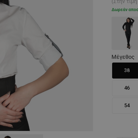
(Στην τιμ
Δωρεάν απο
Μέγεθος
38
46
54