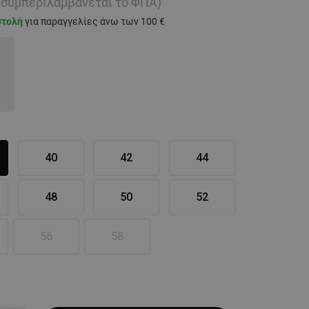
ή συμπεριλαμβάνεται το ΦΠΑ)
στολή
για παραγγελίες άνω των 100 €
40
42
44
48
50
52
56
58