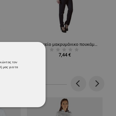
FERARA
Γυναικείο μακρυμάνικο πουκάμισο ALEXIA
7,44 €
οιώντας τον
ή μας για τα
Previous
Next
ΌΤΗΤΑΣ