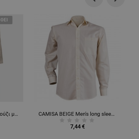
Previous
Next
ΘΕΊ
BU HOTEL ECRU Μπουρνούζι μπάνιου
CAMISA BEIGE Men's long sleeve shirt
7,44 €