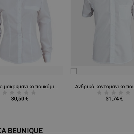
ΈΝΑ
λευκό
Γυναικείο μακρυμάνικο πουκάμισο ELEGANCE B WHITE
30,50 €
31,74 €
ΚΑ
BEUNIQUE