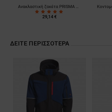
T HV 4STRETCH YELLOW
Ανακλαστική ζακέτα PRISMA HV YELLOW FLEECE
29,14 €
ΔΕΊΤΕ ΠΕΡΙΣΣΌΤΕΡΑ