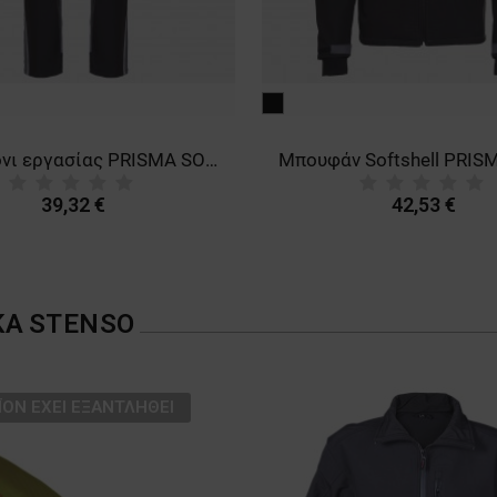
μαύρο
Παντελόνι εργασίας PRISMA SOFTSHELL 2.0 BLACK/GREY
39,32 €
42,53 €
ΚΑ
STENSO
ΪΌΝ ΈΧΕΙ ΕΞΑΝΤΛΗΘΕΊ