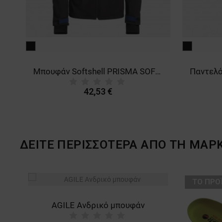
μαύρο
μαύρο
Παντελόνι εργασίας PRISMA SOFTSHELL 2.0 BLACK/DARK BLUE
Μπουφάν Softshell PRISMA SOFTSHELL 2.0 BLACK/DARK BLUE
42,53 €
ΔΕΙΤΕ ΠΕΡΙΣΣΟΤΕΡΑ ΑΠΟ ΤΗ ΜΑΡ
ТΟ ΠΡΟ
AGILE Ανδρικό μπουφάν