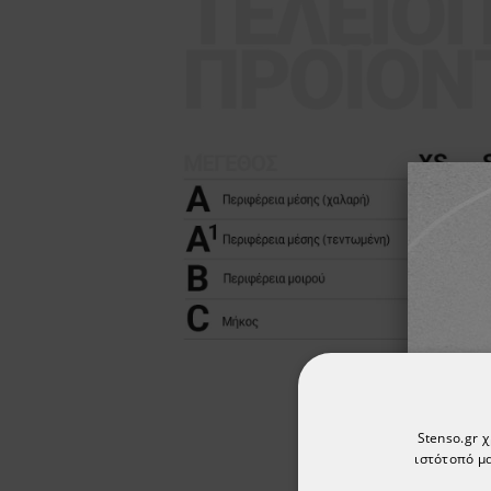
Stenso.gr 
ιστότοπό μα