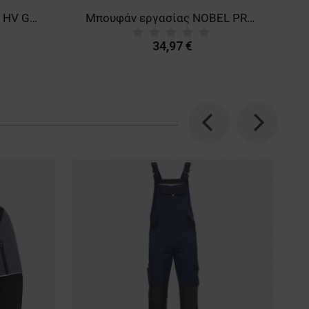
Καπέλο μπέιζμπολ TAHR HV GREEN
Μπουφάν εργασίας NOBEL PRO 2.0 HV YELLOW
34,97 €
Previous
Next