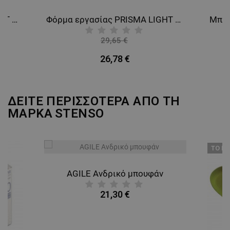
Φόρμα εργασίας PRISMA LIGHT STRETCH GREY/ORANGE
Φόρμα εργασίας PRISMA LIGHT STRETCH GREY/GREEN
29,65 €
-10%
26,78 €
ΔΕΙΤΕ ΠΕΡΙΣΣΟΤΕΡΑ ΑΠΟ ΤΗ
ΜΑΡΚΑ
STENSO
ТΟ ΠΡ
AGILE Ανδρικό μπουφάν
21,30 €