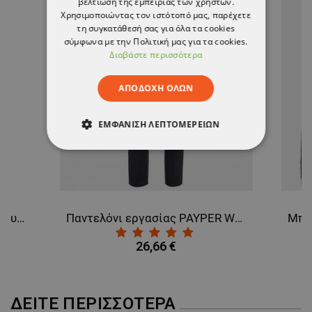
βελτίωση της εμπειρίας των χρηστών.
Χρησιμοποιώντας τον ιστότοπό μας, παρέχετε
τη συγκατάθεσή σας για όλα τα cookies
σύμφωνα με την Πολιτική μας για τα cookies.
Διαβάστε περισσότερα
ΑΠΟΔΟΧΉ ΌΛΩΝ
ΕΜΦΆΝΙΣΗ ΛΕΠΤΟΜΕΡΕΙΏΝ
ΑΠΟΛΎΤΩΣ ΑΠΑΡΑΊΤΗΤΑ
ΑΠΌΔΟΣΗΣ
ΣΤΌΧΕΥΣΗΣ
Μακρυμάνικο μπλουζάκι με κουκούλα PAYPER TORONTO NAVY
Παντελόνι εργασίας PAYPER WORKER BLACK
ΛΕΙΤΟΥΡΓΙΚΌΤΗΤΑΣ
26,66 €
ΜΗ ΤΑΞΙΝΟΜΗΜΈΝΑ
ΔΕΊΤΕ ΠΕΡΙΣΣΌΤΕΡΑ