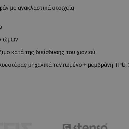
υφάν με ανακλαστικά στοιχεία
ρ
ων ώμων
ιμο κατά της διείσδυσης του χιονιού
λυεστέρας μηχανικά τεντωμένο + μεμβράνη TPU, 