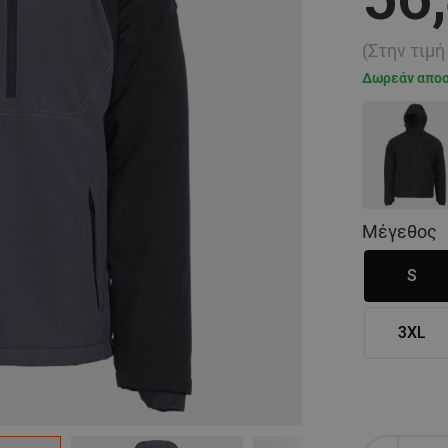
(Στην τιμ
Δωρεάν απο
Μέγεθος
S
3XL