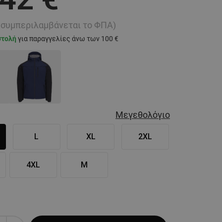
ή συμπεριλαμβάνεται το ΦΠΑ)
στολή
για παραγγελίες άνω των 100 €
Μεγεθολόγιο
L
XL
2XL
4XL
M