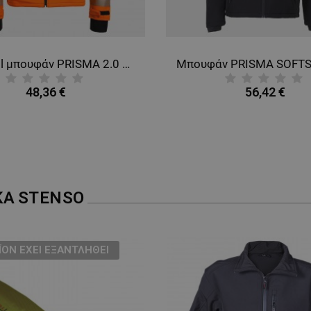
Softshell μπουφάν PRISMA 2.0 HV ORANGE/BLACK
48,36 €
56,42 €
ΚΑ
STENSO
ΪΌΝ ΈΧΕΙ ΕΞΑΝΤΛΗΘΕΊ