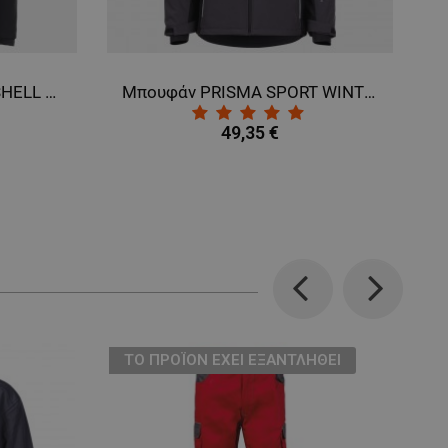
Μπουφάν PRISMA SOFTSHELL WINTER BLACK
Μπουφάν PRISMA SPORT WINTER Softshell
49,35 €
Previous
Next
ТΟ ΠΡΟΪΌΝ ΈΧΕΙ ΕΞΑΝΤΛΗΘΕΊ