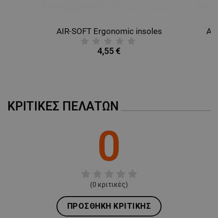
AIR-SOFT Ergonomic insoles
AL
4,55 €
ΚΡΙΤΙΚΈΣ ΠΕΛΑΤΏΝ
0
(
0
κριτικές)
ΠΡΟΣΘΉΚΗ ΚΡΙΤΙΚΉΣ