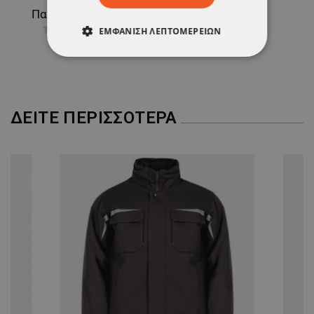
Παπούτσια εργασίας RULER LOW S3S SR GREY/GREEN
ΕΜΦΆΝΙΣΗ ΛΕΠΤΟΜΕΡΕΙΏΝ
47,50 €
ΑΠΟΛΎΤΩΣ ΑΠΑΡΑΊΤΗΤΑ
ΑΠΌΔΟΣΗΣ
ΣΤΌΧΕΥΣΗΣ
ΔΕΊΤΕ ΠΕΡΙΣΣΌΤΕΡΑ
ΛΕΙΤΟΥΡΓΙΚΌΤΗΤΑΣ
ΜΗ ΤΑΞΙΝΟΜΗΜΈΝΑ