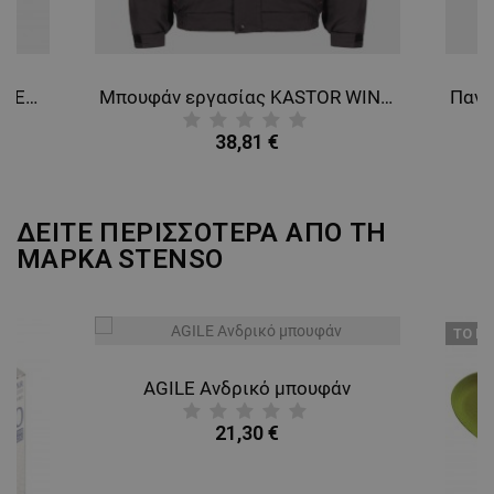
Φόρμα εργασσίας KASTOR STRETCH GREY/ORANGE
Μπουφάν εργασίας KASTOR WINTER GREY COTTON GREY/BLACK
38,81 €
ΔΕΙΤΕ ΠΕΡΙΣΣΟΤΕΡΑ ΑΠΟ ΤΗ
ΜΑΡΚΑ
STENSO
ТΟ ΠΡ
AGILE Ανδρικό μπουφάν
21,30 €