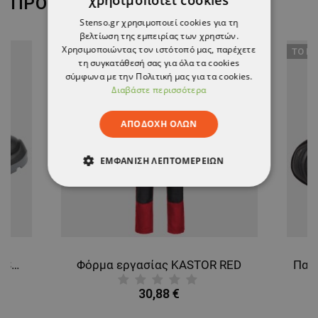
ΠΡΟΪΌΝ, ΑΓΌΡΑΣΑΝ ΕΠΊΣΗΣ:
Stenso.gr χρησιμοποιεί cookies για τη
βελτίωση της εμπειρίας των χρηστών.
Χρησιμοποιώντας τον ιστότοπό μας, παρέχετε
ТΟ ΠΡ
τη συγκατάθεσή σας για όλα τα cookies
σύμφωνα με την Πολιτική μας για τα cookies.
Διαβάστε περισσότερα
ΑΠΟΔΟΧΉ ΌΛΩΝ
ΕΜΦΆΝΙΣΗ ΛΕΠΤΟΜΕΡΕΙΏΝ
ΑΠΟΛΎΤΩΣ ΑΠΑΡΑΊΤΗΤΑ
ΑΠΌΔΟΣΗΣ
ΣΤΌΧΕΥΣΗΣ
ΛΕΙΤΟΥΡΓΙΚΌΤΗΤΑΣ
Παπούτσια ασφαλείας MARS S3 SRC
Φόρμα εργασίας KASTOR RED
30,88 €
ΜΗ ΤΑΞΙΝΟΜΗΜΈΝΑ