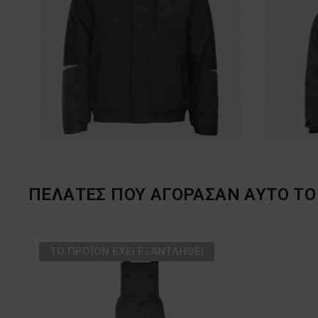
ΠΕΛΆΤΕΣ ΠΟΥ ΑΓΌΡΑΣΑΝ ΑΥΤΌ ΤΟ 
ТΟ ΠΡΟΪΌΝ ΈΧΕΙ ΕΞΑΝΤΛΗΘΕΊ