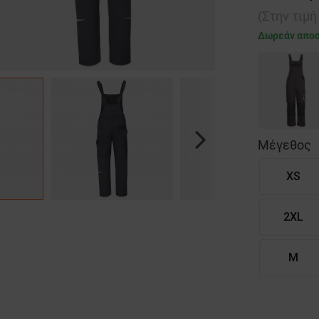
(Στην τιμ
Δωρεάν απο
Μέγεθος
Next
XS
2XL
M