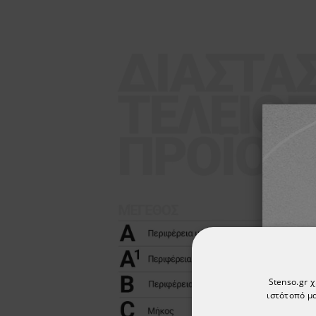
Stenso.gr 
ιστότοπό μα