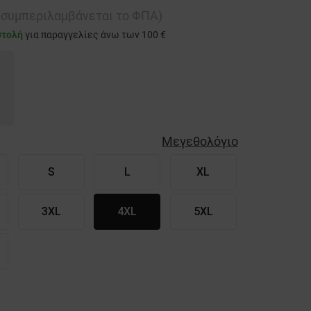
ή συμπεριλαμβάνεται το ΦΠΑ)
στολή
για παραγγελίες άνω των 100 €
Μεγεθολόγιο
S
L
XL
3XL
4XL
5XL