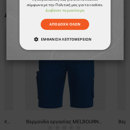
σύμφωνα με την Πολιτική μας για τα cookies.
Διαβάστε περισσότερα
ΔΕΊΤΕ ΠΕΡΙΣΣΌΤΕΡΑ
ΑΠΟΔΟΧΉ ΌΛΩΝ
ΕΜΦΆΝΙΣΗ ΛΕΠΤΟΜΕΡΕΙΏΝ
ΑΠΟΛΎΤΩΣ ΑΠΑΡΑΊΤΗΤΑ
ΑΠΌΔΟΣΗΣ
ΣΤΌΧΕΥΣΗΣ
ΛΕΙΤΟΥΡΓΙΚΌΤΗΤΑΣ
ΜΗ ΤΑΞΙΝΟΜΗΜΈΝΑ
Βερμούδα εργασίας Kastor Stretch GREY/ORANGE
Βερμούδα εργασίας MELBOURNE STRETCH SPECIAL ROYAL BLUE/BLACK