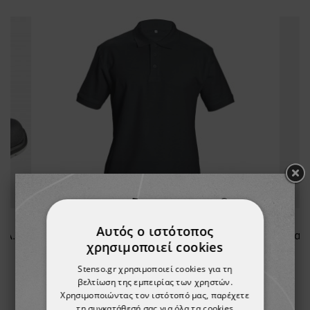
Αυτός ο ιστότοπος
Παπούτσια εργασίας JETT BLACK LOW MF S1PL MF ESD
Μπλουζάκι πόλο SIFAKA BLACK
χρησιμοποιεί cookies
3,81 €
Stenso.gr χρησιμοποιεί cookies για τη
βελτίωση της εμπειρίας των χρηστών.
Χρησιμοποιώντας τον ιστότοπό μας, παρέχετε
τη συγκατάθεσή σας για όλα τα cookies