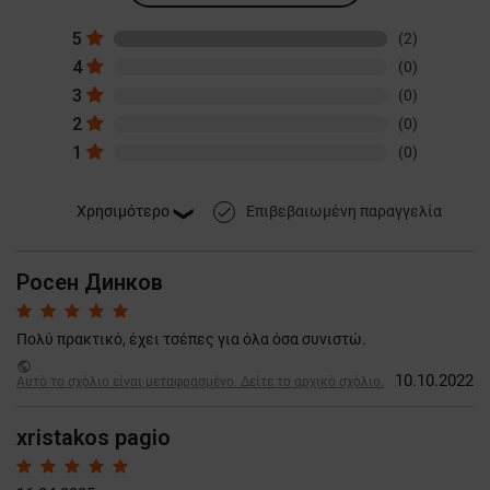
5
(2)
4
(0)
3
(0)
2
(0)
1
(0)
Επιβεβαιωμένη παραγγελία
done
Росен Динков
Πολύ πρακτικό, έχει τσέπες για όλα όσα συνιστώ.
public
10.10.2022
Αυτό το σχόλιο είναι μεταφρασμένο. Δείτε το αρχικό σχόλιο.
xristakos pagio