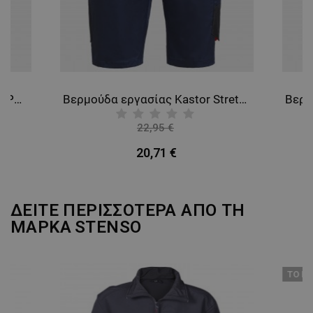
Παντελόνι εργασίας DIADORA POLY STRETCH SMART 2.0 BLACK
Βερμούδα εργασίας Kastor Stretch DARK BLUE/RED
22,95 €
-10%
20,71 €
ΔΕΙΤΕ ΠΕΡΙΣΣΟΤΕΡΑ ΑΠΟ ΤΗ
ΜΑΡΚΑ
STENSO
ТΟ ΠΡ