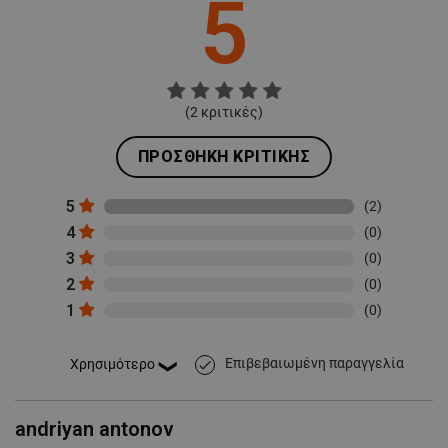
5
(
2
κριτικές)
ΠΡΟΣΘΉΚΗ ΚΡΙΤΙΚΉΣ
5
(2)
4
(0)
3
(0)
2
(0)
1
(0)
Επιβεβαιωμένη παραγγελία
done
andriyan antonov