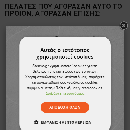
ΠΕΛΆΤΕΣ ΠΟΥ ΑΓΌΡΑΣΑΝ ΑΥΤΌ ΤΟ
ΠΡΟΪΌΝ, ΑΓΌΡΑΣΑΝ ΕΠΊΣΗΣ:
Αυτός ο ιστότοπος
χρησιμοποιεί cookies
Stenso.gr χρησιμοποιεί cookies για τη
βελτίωση της εμπειρίας των χρηστών.
Χρησιμοποιώντας τον ιστότοπό μας, παρέχετε
τη συγκατάθεσή σας για όλα τα cookies
σύμφωνα με την Πολιτική μας για τα cookies.
Διαβάστε περισσότερα
Μπουφάν εργασίας L5 GREY
17,43 €
ΑΠΟΔΟΧΉ ΌΛΩΝ
ΕΜΦΆΝΙΣΗ ΛΕΠΤΟΜΕΡΕΙΏΝ