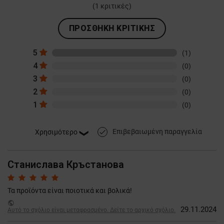
(
1
κριτικές)
ΠΡΟΣΘΉΚΗ ΚΡΙΤΙΚΉΣ
5
(1)
4
(0)
3
(0)
2
(0)
1
(0)
Επιβεβαιωμένη παραγγελία
done
Станислава Кръстанова
Τα προϊόντα είναι ποιοτικά και βολικά!
public
29.11.2024
Αυτό το σχόλιο είναι μεταφρασμένο. Δείτε το αρχικό σχόλιο.