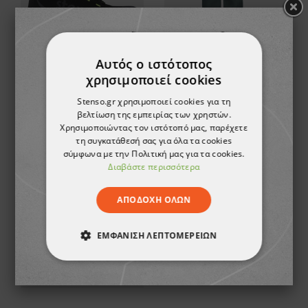
Αυτός ο ιστότοπος
χρησιμοποιεί cookies
Παπούτσια εργασίας JETT GREEN ANKLE MF S3
Παντελόνι εργασίας COLLINS SUMMER GREEN
Stenso.gr χρησιμοποιεί cookies για τη
48,86 €
20,96 €
βελτίωση της εμπειρίας των χρηστών.
Χρησιμοποιώντας τον ιστότοπό μας, παρέχετε
τη συγκατάθεσή σας για όλα τα cookies
σύμφωνα με την Πολιτική μας για τα cookies.
Διαβάστε περισσότερα
ΑΠΟΔΟΧΉ ΌΛΩΝ
ΕΜΦΆΝΙΣΗ ΛΕΠΤΟΜΕΡΕΙΏΝ
ΑΠΟΛΎΤΩΣ ΑΠΑΡΑΊΤΗΤΑ
ΑΠΌΔΟΣΗΣ
ΣΤΌΧΕΥΣΗΣ