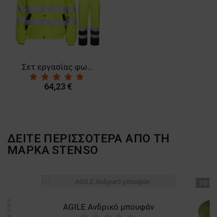
Σετ εργασίας φωσφοριζέ COLLINS HV YELLOW WINTER
64,23 €
ΔΕΙΤΕ ΠΕΡΙΣΣΟΤΕΡΑ ΑΠΟ ΤΗ
ΜΑΡΚΑ
STENSO
ТΟ ΠΡ
AGILE Ανδρικό μπουφάν