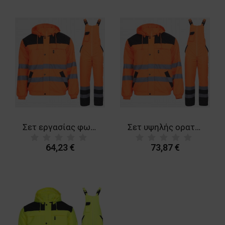
Σετ εργασίας φωσφοριζέ COLLINS HV 2.0 ORANGE WINTER
Σετ υψηλής ορατότητας COLLINS HV ORANGE WINTER
64,23 €
73,87 €