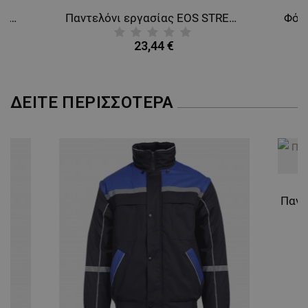
Καπέλο του μπέιζμπολ NEURUM ANTRACITE
Παντελόνι εργασίας EOS STRETCH BLUE/GREY
ΛΕΙΤΟΥΡΓΙΚΌΤΗΤΑΣ
23,44 €
ΜΗ ΤΑΞΙΝΟΜΗΜΈΝΑ
ΔΕΊΤΕ ΠΕΡΙΣΣΌΤΕΡΑ