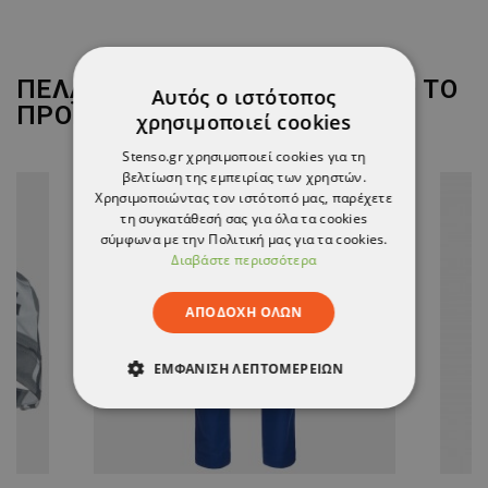
ΠΕΛΆΤΕΣ ΠΟΥ ΑΓΌΡΑΣΑΝ ΑΥΤΌ ΤΟ
Αυτός ο ιστότοπος
ΠΡΟΪΌΝ, ΑΓΌΡΑΣΑΝ ΕΠΊΣΗΣ:
χρησιμοποιεί cookies
Stenso.gr χρησιμοποιεί cookies για τη
βελτίωση της εμπειρίας των χρηστών.
Χρησιμοποιώντας τον ιστότοπό μας, παρέχετε
τη συγκατάθεσή σας για όλα τα cookies
σύμφωνα με την Πολιτική μας για τα cookies.
Διαβάστε περισσότερα
ΑΠΟΔΟΧΉ ΌΛΩΝ
ΕΜΦΆΝΙΣΗ ΛΕΠΤΟΜΕΡΕΙΏΝ
ΑΠΟΛΎΤΩΣ ΑΠΑΡΑΊΤΗΤΑ
ΑΠΌΔΟΣΗΣ
ΣΤΌΧΕΥΣΗΣ