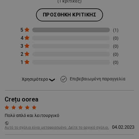
(
1
κριτικές)
ΠΡΟΣΘΉΚΗ ΚΡΙΤΙΚΉΣ
5
(1)
4
(0)
3
(0)
2
(0)
1
(0)
Επιβεβαιωμένη παραγγελία
done
Crețu oorea
Πολύ απλό και λειτουργικό
public
04.02.2023
Αυτό το σχόλιο είναι μεταφρασμένο. Δείτε το αρχικό σχόλιο.