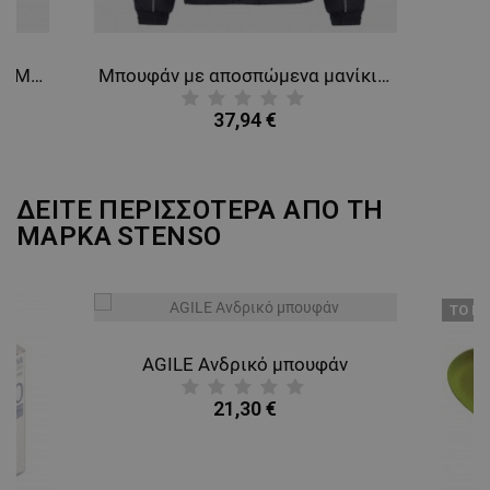
Φόρμα εργασίας COLLINS SUMMER ROYAL BLUE
Μπουφάν με αποσπώμενα μανίκια COLLINS COTTON BLUE
37,94 €
ΔΕΙΤΕ ΠΕΡΙΣΣΟΤΕΡΑ ΑΠΟ ΤΗ
ΜΑΡΚΑ
STENSO
ТΟ ΠΡ
AGILE Ανδρικό μπουφάν
21,30 €