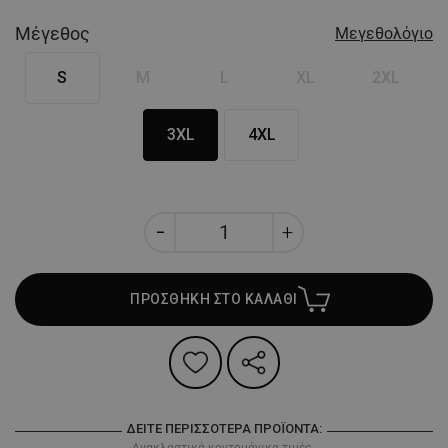
Μέγεθος
Μεγεθολόγιο
S
M
L
XL
2XL
3XL
4XL
ΠΡΟΣΘΗΚΗ ΣΤΟ ΚΑΛΑΘΙ
ΔΕΊΤΕ ΠΕΡΙΣΣΌΤΕΡΑ ΠΡΟΪΌΝΤΑ:
Ανακλαστικά κοντομάνικα τιμές