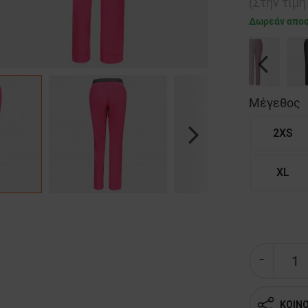
(Στην τιμ
Δωρεάν απο
Previous
Μέγεθος
2XS
Next
XL
ΚΟΙΝ