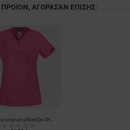
ΠΡΟΪΌΝ, ΑΓΌΡΑΣΑΝ ΕΠΊΣΗΣ:
Γυναικεία ιατρική μπλούζα CHEROKEE WRAP PINK WWE4728