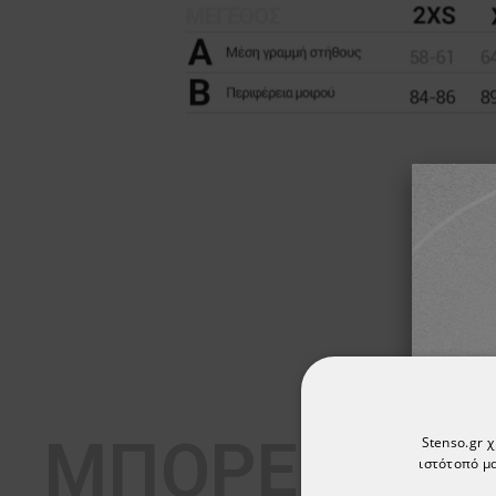
ΜΠΟΡΕΊ ΕΠΊ
Stenso.gr 
ιστότοπό μα