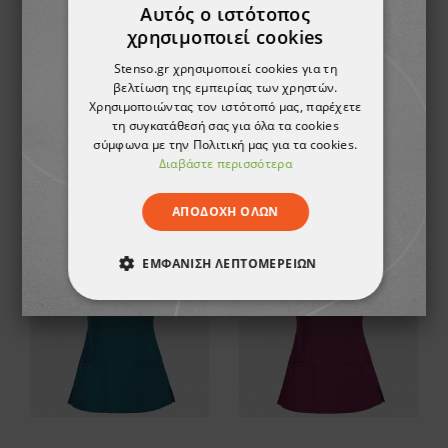
Αυτός ο ιστότοπος
χρησιμοποιεί cookies
Stenso.gr χρησιμοποιεί cookies για τη
βελτίωση της εμπειρίας των χρηστών.
Χρησιμοποιώντας τον ιστότοπό μας, παρέχετε
Γυναικεία ιατρική μπλούζα CHEROKEE WRAP PETROL CKE2625A
Γυναικείο ιατρικό παντελόνι CHEROKEE SLIM BORDEAUX CKE1124A
τη συγκατάθεσή σας για όλα τα cookies
σύμφωνα με την Πολιτική μας για τα cookies.
39,31 €
42,53 €
Διαβάστε περισσότερα
ΑΠΟΔΟΧΉ ΌΛΩΝ
ΕΜΦΆΝΙΣΗ ΛΕΠΤΟΜΕΡΕΙΏΝ
ΑΠΟΛΎΤΩΣ ΑΠΑΡΑΊΤΗΤΑ
ΑΠΌΔΟΣΗΣ
ΣΤΌΧΕΥΣΗΣ
ΛΕΙΤΟΥΡΓΙΚΌΤΗΤΑΣ