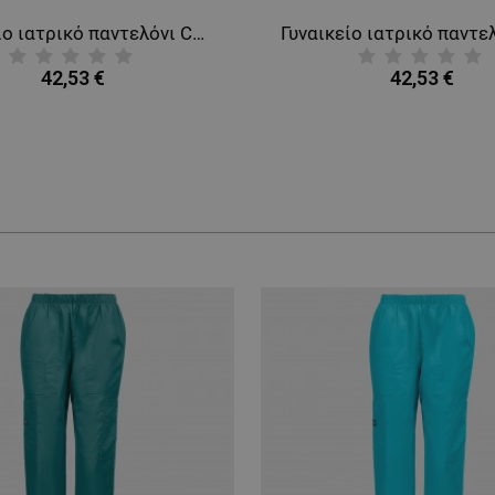
Γυναικείο ιατρικό παντελόνι CHEROKEE SLIM PETROL CKE1124A
42,53 €
42,53 €