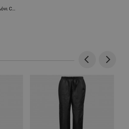
Γυναικείο ιατρικό παντελόνι CHEROKEE SLIM BORDEAUX CKE1124A
Previous
Next