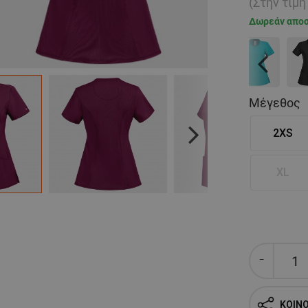
(Στην τιμ
Δωρεάν απο
Previous
Μέγεθος
2XS
Next
XL
ΚΟΙΝ