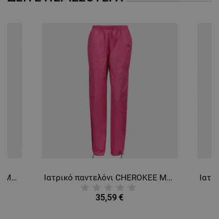
ΑΠΟΛΎΤΩΣ ΑΠΑΡΑΊΤΗΤΑ
ΑΠΌΔΟΣΗΣ
ΣΤΌΧΕΥΣΗΣ
ΛΕΙΤΟΥΡΓΙΚΌΤΗΤΑΣ
ΜΗ ΤΑΞΙΝΟΜΗΜΈΝΑ
Ιατρικό παντελόνι CHEROKEE MR CARGO GREY WWE4005
Ιατρικό παντελόνι CHEROKEE MR CARGO PINK WWE4005
35,59 €