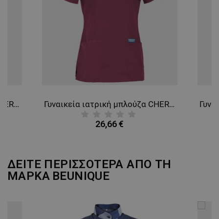
ΛΕΙΤΟΥΡΓΙΚΌΤΗΤΑΣ
ΜΗ ΤΑΞΙΝΟΜΗΜΈΝΑ
ιατρική μπλούζα CHEROKEE WRAP WHITE WWE610
Γυναικεία ιατρική μπλούζα CHEROKEE WRAP BURGUNDY WWE610
26,66 €
ΔΕΙΤΕ ΠΕΡΙΣΣΟΤΕΡΑ ΑΠΟ ΤΗ
ΜΑΡΚΑ
BEUNIQUE