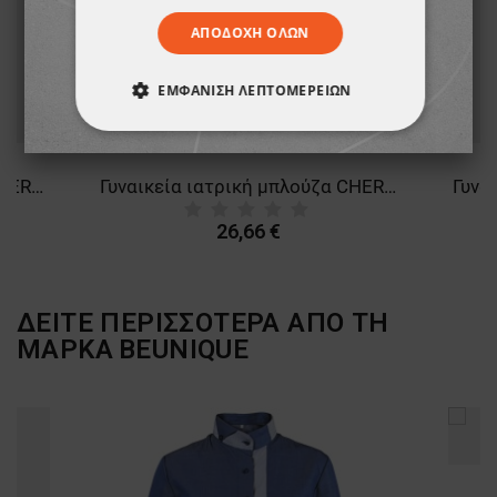
ΑΠΟΔΟΧΉ ΌΛΩΝ
ΕΜΦΆΝΙΣΗ ΛΕΠΤΟΜΕΡΕΙΏΝ
ΑΠΟΛΎΤΩΣ ΑΠΑΡΑΊΤΗΤΑ
Γυναικεία ιατρική μπλούζα CHEROKEE WRAP WHITE WWE610
Γυναικεία ιατρική μπλούζα CHEROKEE WRAP BURGUNDY WWE610
ΑΠΌΔΟΣΗΣ
ΣΤΌΧΕΥΣΗΣ
26,66 €
ΛΕΙΤΟΥΡΓΙΚΌΤΗΤΑΣ
ΜΗ ΤΑΞΙΝΟΜΗΜΈΝΑ
ΔΕΙΤΕ ΠΕΡΙΣΣΟΤΕΡΑ ΑΠΟ ΤΗ
ΜΑΡΚΑ
BEUNIQUE