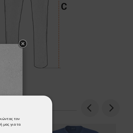
Previous
Next
οιώντας τον
ή μας για τα