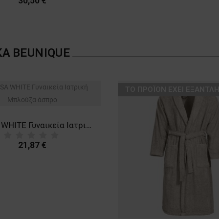
30,50 €
ΚΑ
BEUNIQUE
ТΟ ΠΡΟΪΌΝ ΈΧΕΙ ΕΞΑΝΤΛΗ
BARISA WHITE Γυναικεία Ιατρική Μπλούζα άσπρο
21,87 €