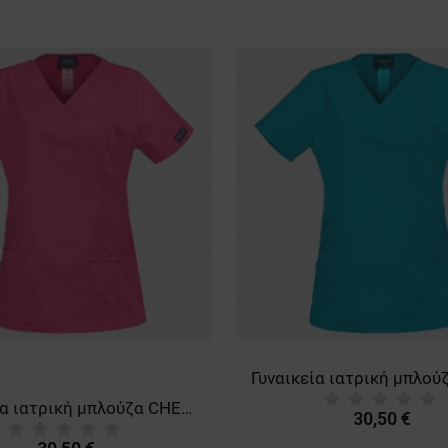
Γυναικεία ιατρική μπλούζα CHEROKEE WRAP PINK WWE4728
30,50 €