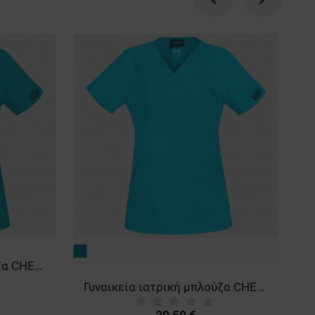
Previous
Next
τιρκουάζ
μπ
Γυναικεία ιατρική μπλούζα CHEROKEE WRAP LIGHT PETROL WWE4728
Γυναικεία ιατρική μπλούζα CHEROKEE WRAP TURQUOISE WWE4728