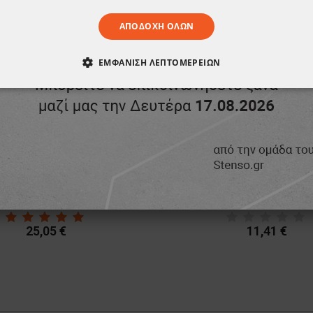
ΑΠΟΔΟΧΉ ΌΛΩΝ
ΕΜΦΆΝΙΣΗ ΛΕΠΤΟΜΕΡΕΙΏΝ
ΑΊΤΗΤΑ
ΑΠΌΔΟΣΗΣ
ΣΤΌΧΕΥΣΗΣ
ΛΕΙΤΟΥΡΓΙΚ
ΈΝΑ
Ιατρική στολή μπλούζα - παντελόνι (σετ) M3 DARK GREY
Ποδιά V4
25,05 €
11,41 €