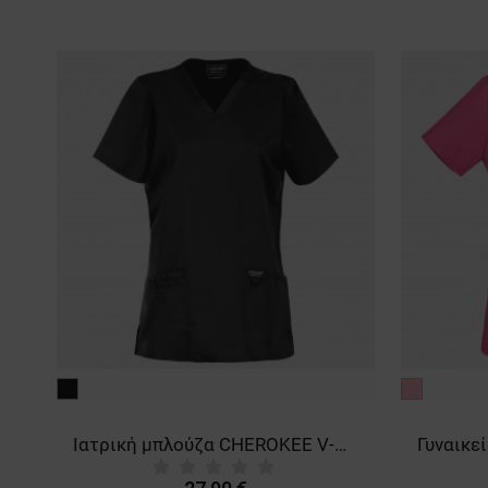
μαύρο
ροζ
670. Men's
Ιατρική μπλούζα CHEROKEE V-NECK BLACK WWE620