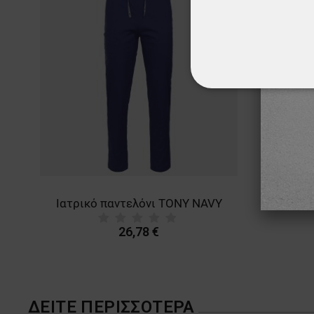
ΑΠΟΛΎΤΩΣ ΑΠΑΡ
ΜΗ ΤΑΞΙΝΟΜΗΜ
 μπλούζα - παντελόνι (σετ) M3 WHITE
Ιατρικό παντελόνι TONY NAVY
26,78 €
ΔΕΊΤΕ ΠΕΡΙΣΣΌΤΕΡΑ