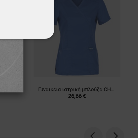
ΌΤΗΤΑΣ
Γυναικεία ιατρική μπλούζα CHEROKEE WRAP LIGHT BLUE WWE610
26,66 €