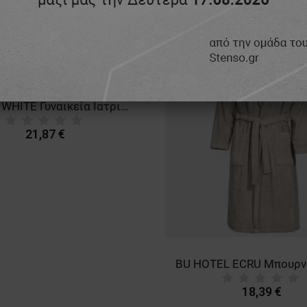
ΚΑ
BEUNIQUE
ΈΝΑ
ТΟ ΠΡΟΪΌΝ ΈΧΕΙ ΕΞΑΝΤΛΗ
BARISA WHITE Γυναικεία Ιατρική Μπλούζα άσπρο
21,87 €
18,39 €