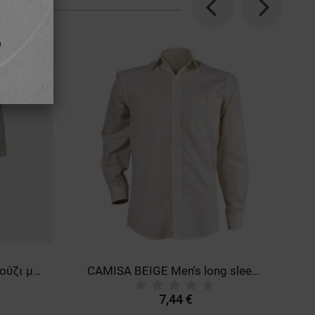
Previous
Next
ΘΕΊ
BU HOTEL ECRU Μπουρνούζι μπάνιου
CAMISA BEIGE Men's long sleeve shirt
7,44 €