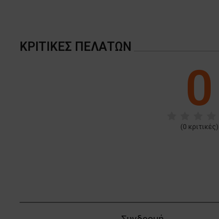
ΚΡΙΤΙΚΈΣ ΠΕΛΑΤΏΝ
0
(
0
κριτικές)
Συνδρομή