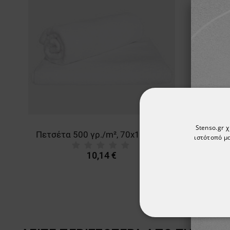
Stenso.gr 
Πετσέτα 500 γρ./m², 70x140 εκ. BU WHITE
ιστότοπό μα
10,14 €
ΑΠΟΛΎΤΩΣ ΑΠΑΡ