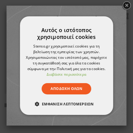
ТΟ ΠΡΟΪΌΝ ΈΧΕΙ ΕΞΑΝΤΛΗΘΕΊ
ТΟ ΠΡ
Αυτός ο ιστότοπος
χρησιμοποιεί cookies
Stenso.gr χρησιμοποιεί cookies για τη
βελτίωση της εμπειρίας των χρηστών.
Χρησιμοποιώντας τον ιστότοπό μας, παρέχετε
τη συγκατάθεσή σας για όλα τα cookies
σύμφωνα με την Πολιτική μας για τα cookies.
Διαβάστε περισσότερα
ΑΠΟΔΟΧΉ ΌΛΩΝ
ΕΜΦΆΝΙΣΗ ΛΕΠΤΟΜΕΡΕΙΏΝ
SEKURALT EXPERT PRO 100 Fall protection harness
SEKURALT SITTING CHAIR Work chair
S
124,87 €
ΑΠΟΛΎΤΩΣ ΑΠΑΡΑΊΤΗΤΑ
ΑΠΌΔΟΣΗΣ
ΣΤΌΧΕΥΣΗΣ