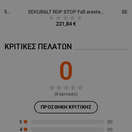
SEKURALT EXPERT PRO 100 Fall protection harness
SEKURALT ROP STOP Fall arester on rope
221,84 €
ΚΡΙΤΙΚΈΣ ΠΕΛΑΤΏΝ
0
(
0
κριτικές)
ΠΡΟΣΘΉΚΗ ΚΡΙΤΙΚΉΣ
5
(0)
4
(0)