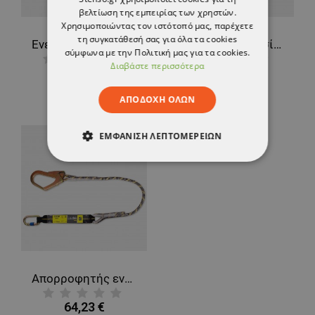
βελτίωση της εμπειρίας των χρηστών.
Χρησιμοποιώντας τον ιστότοπό μας, παρέχετε
τη συγκατάθεσή σας για όλα τα cookies
Ενεργειακός απορροφητικός ιμάντας με σχοινί και 2 καραμπίνερ IRUDEK ABE 362-SE (2025)
Σχοινί για εργασία σε ύψος SEKURALT BOA ROPE 10.5cm,20m
σύμφωνα με την Πολιτική μας για τα cookies.
Διαβάστε περισσότερα
63,98 €
67,21 €
ΑΠΟΔΟΧΉ ΌΛΩΝ
ΕΜΦΆΝΙΣΗ ΛΕΠΤΟΜΕΡΕΙΏΝ
ΑΠΟΛΎΤΩΣ ΑΠΑΡΑΊΤΗΤΑ
ΑΠΌΔΟΣΗΣ
ΣΤΌΧΕΥΣΗΣ
ΛΕΙΤΟΥΡΓΙΚΌΤΗΤΑΣ
ΜΗ ΤΑΞΙΝΟΜΗΜΈΝΑ
Απορροφητής ενέργειας SEKURALT ABE 362-SE 180CM SHARP EDGE
64,23 €