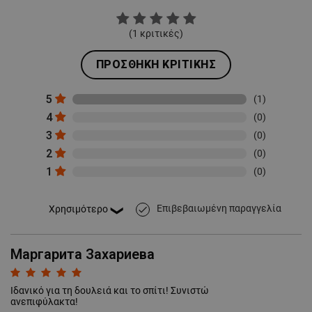
(
1
κριτικές)
ΠΡΟΣΘΉΚΗ ΚΡΙΤΙΚΉΣ
5
(1)
4
(0)
3
(0)
2
(0)
1
(0)
Επιβεβαιωμένη παραγγελία
done
Маргарита Захариева
Ιδανικό για τη δουλειά και το σπίτι! Συνιστώ
ανεπιφύλακτα!