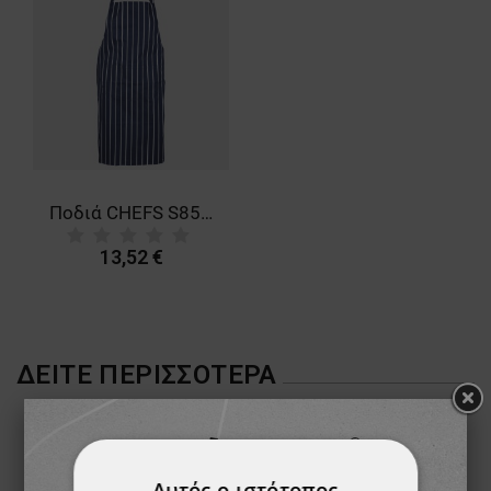
Ποδιά CHEFS S855 BLUE
13,52 €
ΔΕΊΤΕ ΠΕΡΙΣΣΌΤΕΡΑ
Αυτός ο ιστότοπος