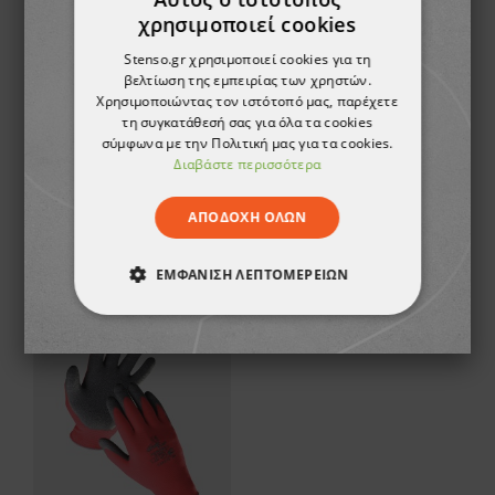
χρησιμοποιεί cookies
Stenso.gr χρησιμοποιεί cookies για τη
βελτίωση της εμπειρίας των χρηστών.
Χρησιμοποιώντας τον ιστότοπό μας, παρέχετε
τη συγκατάθεσή σας για όλα τα cookies
σύμφωνα με την Πολιτική μας για τα cookies.
Διαβάστε περισσότερα
Γάντια βουτηγμένα σε λατέξ CARD DIPPERICE 2.0
Γάντια βουτηγμένα σε λατέξ DIPPERICE 2.0
ΑΠΟΔΟΧΉ ΌΛΩΝ
2,11 €
1,98 €
ΕΜΦΆΝΙΣΗ ΛΕΠΤΟΜΕΡΕΙΏΝ
ΑΠΟΛΎΤΩΣ ΑΠΑΡΑΊΤΗΤΑ
ΑΠΌΔΟΣΗΣ
ΣΤΌΧΕΥΣΗΣ
ΛΕΙΤΟΥΡΓΙΚΌΤΗΤΑΣ
ΜΗ ΤΑΞΙΝΟΜΗΜΈΝΑ