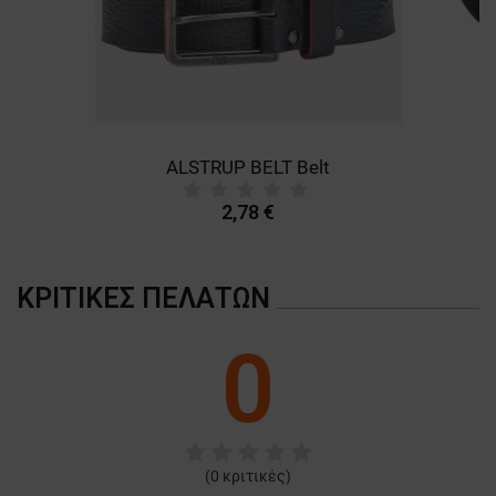
ALSTRUP BELT Belt
B
2,78 €
ΚΡΙΤΙΚΈΣ ΠΕΛΑΤΏΝ
0
(
0
κριτικές)