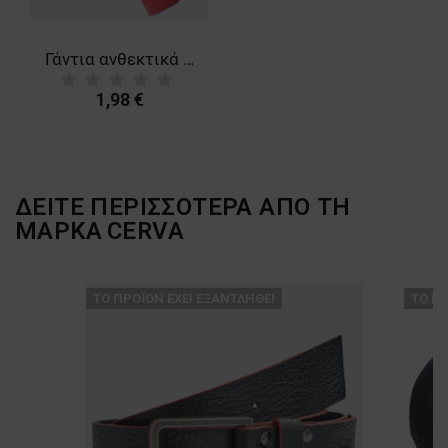
Γάντια ανθεκτικά στη θερμότητα HORNBILL
1,98 €
ΔΕΙΤΕ ΠΕΡΙΣΣΟΤΕΡΑ ΑΠΟ ΤΗ
ΜΑΡΚΑ
CERVA
ТΟ ΠΡΟΪΌΝ ΈΧΕΙ ΕΞΑΝΤΛΗΘΕΊ
ТΟ ΠΡ