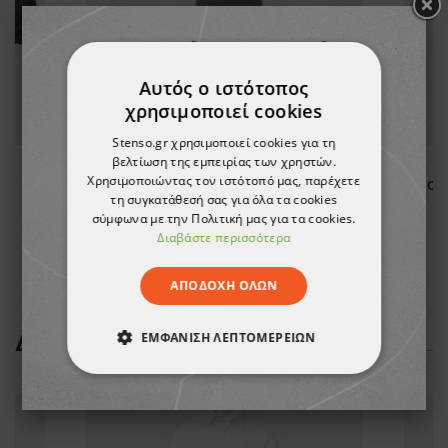
Αυτός ο ιστότοπος
χρησιμοποιεί cookies
Stenso.gr χρησιμοποιεί cookies για τη
βελτίωση της εμπειρίας των χρηστών.
Χρησιμοποιώντας τον ιστότοπό μας, παρέχετε
Ποδιά PAYPER BOUTIQUE GREY
Ποδ
τη συγκατάθεσή σας για όλα τα cookies
σύμφωνα με την Πολιτική μας για τα cookies.
8,18 €
Διαβάστε περισσότερα
ΑΠΟΔΟΧΉ ΌΛΩΝ
ΔΕΊΤΕ ΠΕΡΙΣΣΌΤΕΡΑ
ΕΜΦΆΝΙΣΗ ΛΕΠΤΟΜΕΡΕΙΏΝ
ΑΠΟΛΎΤΩΣ ΑΠΑΡΑΊΤΗΤΑ
ΑΠΌΔΟΣΗΣ
ΣΤΌΧΕΥΣΗΣ