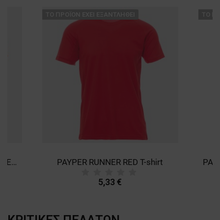
ТΟ ΠΡΟΪΌΝ ΈΧΕΙ ΕΞΑΝΤΛΗΘΕΊ
ТΟ ΠΡ
PAYPER RUNNER FLUO ORANGE T-shirt
PAYPER RUNNER RED T-shirt
5,33 €