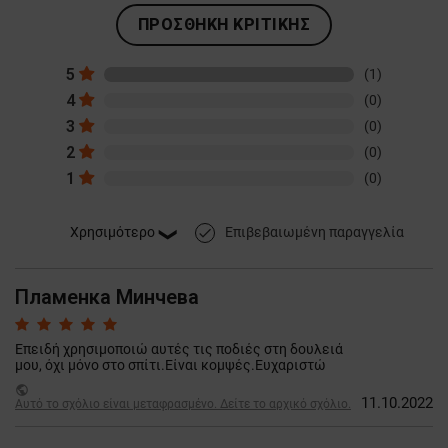
ΠΡΟΣΘΉΚΗ ΚΡΙΤΙΚΉΣ
5
(1)
4
(0)
3
(0)
2
(0)
1
(0)
Επιβεβαιωμένη παραγγελία
done
Пламенка Минчева
Επειδή χρησιμοποιώ αυτές τις ποδιές στη δουλειά
μου, όχι μόνο στο σπίτι.Είναι κομψές.Ευχαριστώ
public
11.10.2022
Αυτό το σχόλιο είναι μεταφρασμένο. Δείτε το αρχικό σχόλιο.