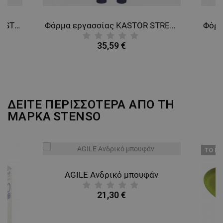
Φόρμα εργασίας MELBOURNE STRETCH GREY/BLACK
Φόρμα εργασσίας KASTOR STRETCH DARK BLUE/RED
35,59 €
ΔΕΙΤΕ ΠΕΡΙΣΣΟΤΕΡΑ ΑΠΟ ΤΗ
ΜΑΡΚΑ
STENSO
ТΟ ΠΡ
AGILE Ανδρικό μπουφάν
21,30 €