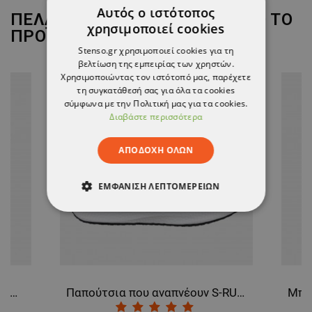
Αυτός ο ιστότοπος
ΠΕΛΆΤΕΣ ΠΟΥ ΑΓΌΡΑΣΑΝ ΑΥΤΌ ΤΟ
χρησιμοποιεί cookies
ΠΡΟΪΌΝ, ΑΓΌΡΑΣΑΝ ΕΠΊΣΗΣ:
Stenso.gr χρησιμοποιεί cookies για τη
βελτίωση της εμπειρίας των χρηστών.
Χρησιμοποιώντας τον ιστότοπό μας, παρέχετε
τη συγκατάθεσή σας για όλα τα cookies
σύμφωνα με την Πολιτική μας για τα cookies.
Διαβάστε περισσότερα
ΑΠΟΔΟΧΉ ΌΛΩΝ
ΕΜΦΆΝΙΣΗ ΛΕΠΤΟΜΕΡΕΙΏΝ
ΑΠΟΛΎΤΩΣ ΑΠΑΡΑΊΤΗΤΑ
ΑΠΌΔΟΣΗΣ
ΣΤΌΧΕΥΣΗΣ
ΛΕΙΤΟΥΡΓΙΚΌΤΗΤΑΣ
Κοντομάνικο STENSO NAOS WHITE
Παπούτσια που αναπνέουν S-RUN O1 MF ESD