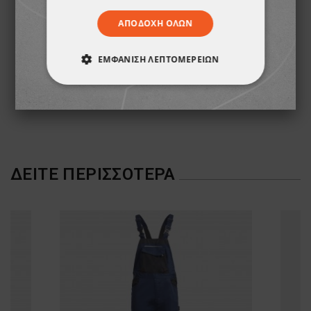
ΑΠΟΔΟΧΉ ΌΛΩΝ
ΕΜΦΆΝΙΣΗ ΛΕΠΤΟΜΕΡΕΙΏΝ
Μπουφάν εργασίας REVOLT SOFTSHELL WINTER BLACK
Μπουφάν εργασίας REVOLT SOFTSHELL WINTER
ΑΠΟΛΎΤΩΣ ΑΠΑΡΑΊΤΗΤΑ
46,13 €
46,13 €
ΑΠΌΔΟΣΗΣ
ΣΤΌΧΕΥΣΗΣ
ΛΕΙΤΟΥΡΓΙΚΌΤΗΤΑΣ
ΔΕΊΤΕ ΠΕΡΙΣΣΌΤΕΡΑ
ΜΗ ΤΑΞΙΝΟΜΗΜΈΝΑ