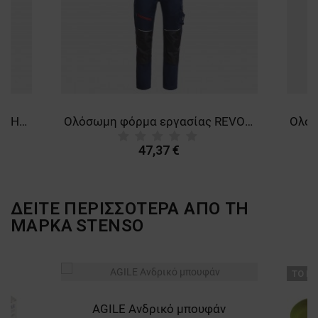
Φόρμα εργασίας PRIMO HV LIGHT STRETCH ORANGE
Ολόσωμη φόρμα εργασίας REVOLT 4STRETCH DARK BLUE/BLACK/RED
47,37 €
ΔΕΙΤΕ ΠΕΡΙΣΣΟΤΕΡΑ ΑΠΟ ΤΗ
ΜΑΡΚΑ
STENSO
ТΟ ΠΡ
AGILE Ανδρικό μπουφάν