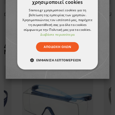
χρησιμοποιεί cookies
Stenso.gr χρησιμοποιεί cookies για τη
Φίλτρο σκόνης 3M Secure Click D7925 P2
Φίλτρο σκόνης 3M 2128 P2 R
Φίλτ
βελτίωση της εμπειρίας των χρηστών.
Χρησιμοποιώντας τον ιστότοπό μας, παρέχετε
16,00 €
τη συγκατάθεσή σας για όλα τα cookies
σύμφωνα με την Πολιτική μας για τα cookies.
Διαβάστε περισσότερα
ΔΕΙΤΕ ΠΕΡΙΣΣΟΤΕΡΑ ΑΠΟ ΤΗ
ΑΠΟΔΟΧΉ ΌΛΩΝ
ΜΑΡΚΑ
3M
ΕΜΦΆΝΙΣΗ ΛΕΠΤΟΜΕΡΕΙΏΝ
ΑΠΟΛΎΤΩΣ ΑΠΑΡΑΊΤΗΤΑ
ΑΠΌΔΟΣΗΣ
ΣΤΌΧΕΥΣΗΣ
ΛΕΙΤΟΥΡΓΙΚΌΤΗΤΑΣ
ΜΗ ΤΑΞΙΝΟΜΗΜΈΝΑ