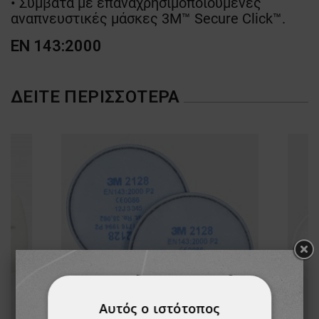
• Συμβατά με επαναχρησιμοποιούμενες
αναπνευστικές μάσκες 3M™ Secure Click™.
EN 143:2000
ΔΕΊΤΕ ΠΕΡΙΣΣΌΤΕΡΑ
Αυτός ο ιστότοπος