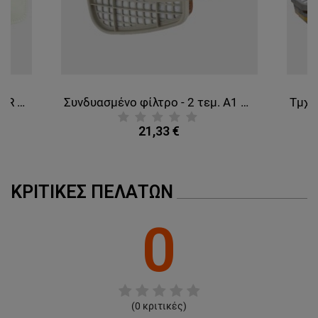
Σετ 3M Secure Click D3125 P2 R Φίλτρο σωματιδίων,
Συνδυασμένο φίλτρο - 2 τεμ. A1 3M 6051
21,33 €
ΚΡΙΤΙΚΈΣ ΠΕΛΑΤΏΝ
0
(
0
κριτικές)