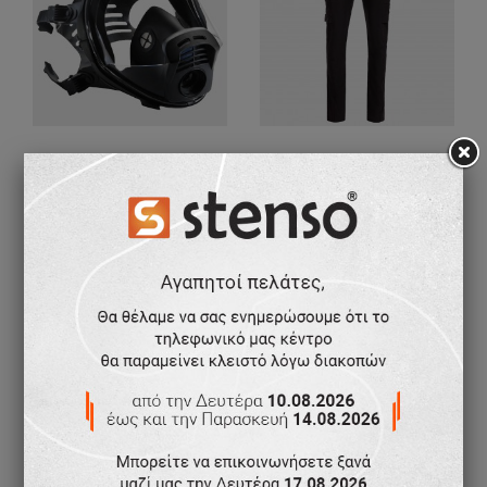
Μάσκα ολόκληρου προσώπου PANAREA
Παντελόνι εργασίας VIGOR BLACK/RED
113,58 €
31,74 €
-20%
25,38 €