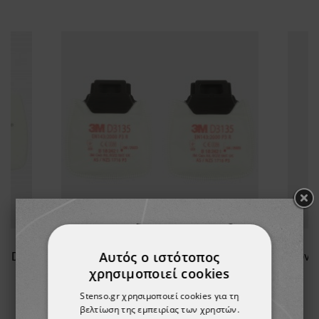
Αυτός ο ιστότοπος
Φίλτρο σκόνης 3M Secure Click D7935 P3
Σετ 3M Secure Click D3125 P2 R Φίλτρο σωματιδίων,
χρησιμοποιεί cookies
20,09 €
Stenso.gr χρησιμοποιεί cookies για τη
βελτίωση της εμπειρίας των χρηστών.