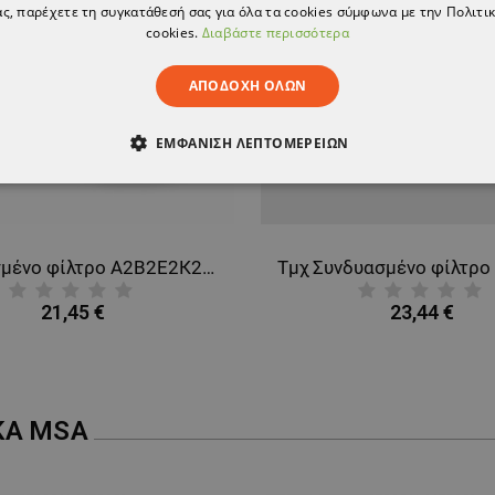
ς, παρέχετε τη συγκατάθεσή σας για όλα τα cookies σύμφωνα με την Πολιτικ
cookies.
Διαβάστε περισσότερα
ΑΠΟΔΟΧΉ ΌΛΩΝ
ΕΜΦΆΝΙΣΗ ΛΕΠΤΟΜΕΡΕΙΏΝ
ΑΊΤΗΤΑ
ΑΠΌΔΟΣΗΣ
ΣΤΌΧΕΥΣΗΣ
ΛΕΙΤΟΥΡΓΙΚ
ΈΝΑ
Συνδυασμένο φίλτρο А2В2Е2К2 Р3
21,45 €
23,44 €
ΚΑ
MSA