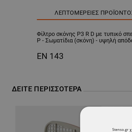
ΛΕΠΤΟΜΈΡΕΙΕΣ ΠΡΟΪΌΝΤΟ
Φίλτρο σκόνης P3 R D με τυπικό σ
P - Σωματίδια (σκόνη) - υψηλή από
EN 143
ΔΕΊΤΕ ΠΕΡΙΣΣΌΤΕΡΑ
Stenso.gr 