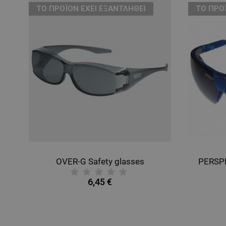
ТΟ ΠΡΟΪΌΝ ΈΧΕΙ ΕΞΑΝΤΛΗΘΕΊ
ТΟ ΠΡΟ
pirator
OVER-G Safety glasses
PERSPE
6,45 €