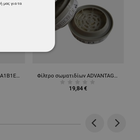
ή μας για τα
ΌΤΗΤΑΣ
Τμχ Συνδυασμένο φίλτρο А1В1Е1 3M 6057 - 2
Φίλτρο σωματιδίων ADVANTAGE P3 R
19,84 €
Previous
Next