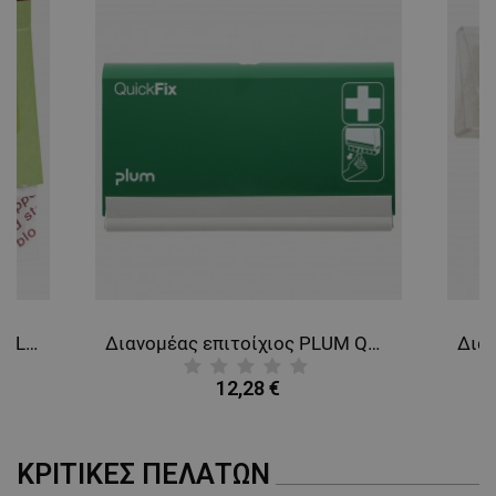
Αιμοστατικοί λευκοπλάστες PLUM QUICKFIX REFILL
Διανομέας επιτοίχιος PLUM QUICKFIX DUO
12,28 €
ΚΡΙΤΙΚΈΣ ΠΕΛΑΤΏΝ