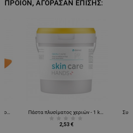
ΠΡΟΪΌΝ, ΑΓΌΡΑΣΑΝ ΕΠΊΣΗΣ:
Χειμωνιάτικο καπέλο υψηλής ορατότητας NORTH HV ORANGE
Πάστα πλυσίματος χεριών - 1 kg SCIN CARE
2,53 €