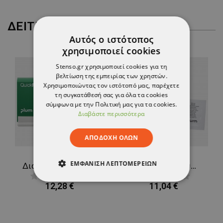
ΔΕΊΤΕ ΠΕΡΙΣΣΌΤΕΡΑ
Αυτός ο ιστότοπος
χρησιμοποιεί cookies
Stenso.gr χρησιμοποιεί cookies για τη
βελτίωση της εμπειρίας των χρηστών.
Χρησιμοποιώντας τον ιστότοπό μας, παρέχετε
τη συγκατάθεσή σας για όλα τα cookies
σύμφωνα με την Πολιτική μας για τα cookies.
Διαβάστε περισσότερα
ΑΠΟΔΟΧΉ ΌΛΩΝ
ΕΜΦΆΝΙΣΗ ΛΕΠΤΟΜΕΡΕΙΏΝ
Διανομέας επιτοίχιος PLUM QUICKFIX DUO
Μαντηλάκια καθαρισμού πληγών PLUM QUICKCLEAN BOX
12,28 €
11,04 €
ΑΠΟΛΎΤΩΣ ΑΠΑΡΑΊΤΗΤΑ
ΑΠΌΔΟΣΗΣ
ΣΤΌΧΕΥΣΗΣ