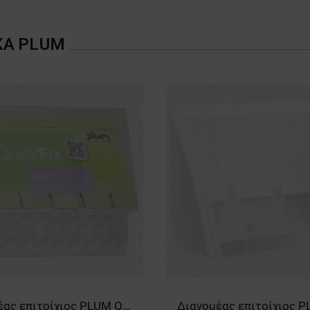
ΚΑ
PLUM
Διανομέας επιτοίχιος PLUM QUICKFIX SOLO