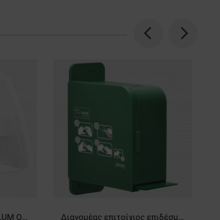
Previous
Next
Διανομέας επιτοίχιος PLUM QUICKFIX UNO
Διανομέας επιτοίχιος επιδέσμων PLUM QUICKSOFT