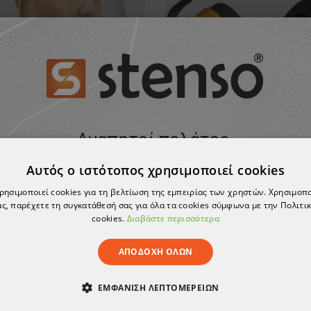
Ασπίδιο προστασίας προσώπου SP 25 ELASTIC
Ωτοασπίδες EAR 400 
Αυτός ο ιστότοπος χρησιμοποιεί cookies
5,27 €
4,22 €
χρησιμοποιεί cookies για τη βελτίωση της εμπειρίας των χρηστών. Χρησιμοπ
ς, παρέχετε τη συγκατάθεσή σας για όλα τα cookies σύμφωνα με την Πολιτικ
cookies.
Διαβάστε περισσότερα
ΑΠΟΔΟΧΉ ΌΛΩΝ
ΕΜΦΆΝΙΣΗ ΛΕΠΤΟΜΕΡΕΙΏΝ