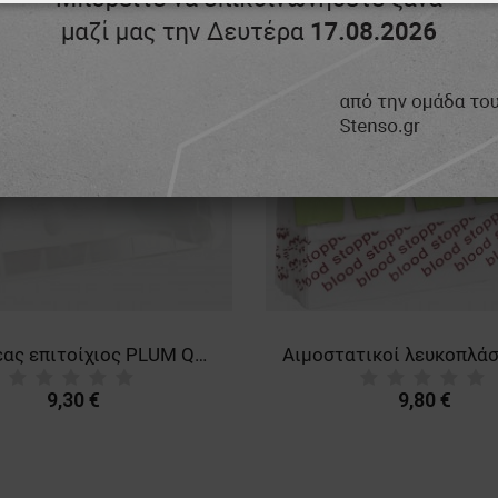
ΑΊΤΗΤΑ
ΑΠΌΔΟΣΗΣ
ΣΤΌΧΕΥΣΗΣ
ΛΕΙΤΟΥΡΓΙΚ
ΈΝΑ
Διανομέας επιτοίχιος PLUM QUICKFIX UNO
9,30 €
9,80 €