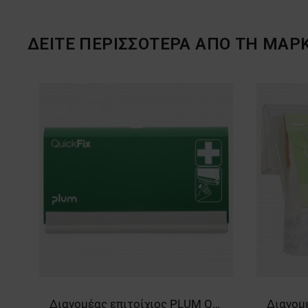
ΔΕΙΤΕ ΠΕΡΙΣΣΟΤΕΡΑ ΑΠΟ ΤΗ ΜΑΡ
M QUICKFIX REFILL
Διανομέας επιτοίχιος PLUM QUICKFIX DUO