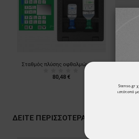
Σταθμός πλύσης οφθαλμών PLUM iBOX 2
80,48 €
Stenso.gr 
ιστότοπό μα
ΔΕΊΤΕ ΠΕΡΙΣΣΌΤΕΡΑ