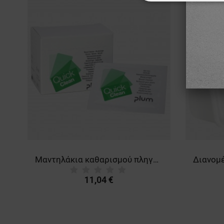
ΑΠΟΛΎΤΩΣ ΑΠΑΡ
ΜΗ ΤΑΞΙΝΟΜΗΜ
Μαντηλάκια καθαρισμού πληγών PLUM QUICKCLEAN BOX
11,04 €