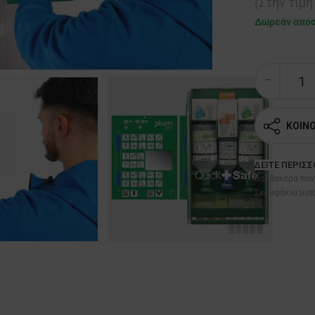
(Στην τιμ
Δωρεάν απο
ΚΟΙΝ
ΔΕΊΤΕ ΠΕΡΙΣ
Βαμβακερά παν
Σκουφάκια μια