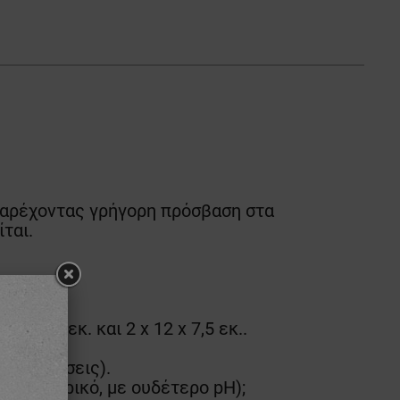
παρέχοντας γρήγορη πρόσβαση στα
ται.
 x 17 εκ. και 2 x 12 x 7,5 εκ..
 για πλύσεις).
% φωσφορικό, με ουδέτερο pH);