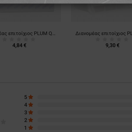
Διανομέας επιτοίχιος PLUM QUICKFIX SOLO
4,84 €
9,30 €
5
4
3
2
1