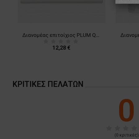
M QUICKFIX REFILL
Διανομέας επιτοίχιος PLUM QUICKFIX DUO
12,28 €
ΚΡΙΤΙΚΈΣ ΠΕΛΑΤΏΝ
0
(
0
κριτικές)