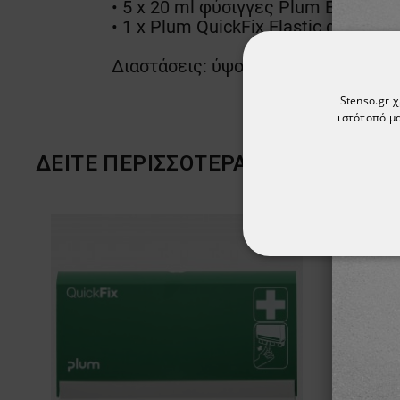
• 5 x 20 ml φύσιγγες Plum Eyewash 
• 1 x Plum QuickFix Elastic ανταλλ
Διαστάσεις: ύψος - 430 mm; πλάτο
Stenso.gr 
ιστότοπό μα
ΔΕΙΤΕ ΠΕΡΙΣΣΟΤΕΡΑ ΑΠΟ ΤΗ ΜΑΡ
ΑΠΟΛΎΤΩΣ ΑΠΑΡ
ΜΗ ΤΑΞΙΝΟΜΗΜ