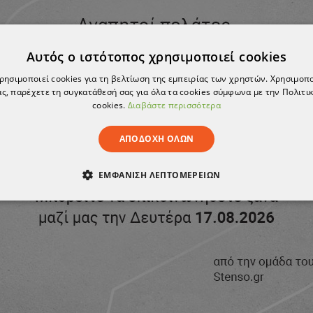
0,9% Sodium Chloride QuickRinse;
ακτικό με 45 λευκοπλάστες
ς - 253 mm; βάθος - 92 mm
Αυτός ο ιστότοπος χρησιμοποιεί cookies
χρησιμοποιεί cookies για τη βελτίωση της εμπειρίας των χρηστών. Χρησιμοπ
ς, παρέχετε τη συγκατάθεσή σας για όλα τα cookies σύμφωνα με την Πολιτικ
cookies.
Διαβάστε περισσότερα
ΚΑ
PLUM
ΑΠΟΔΟΧΉ ΌΛΩΝ
ΕΜΦΆΝΙΣΗ ΛΕΠΤΟΜΕΡΕΙΏΝ
ΑΊΤΗΤΑ
ΑΠΌΔΟΣΗΣ
ΣΤΌΧΕΥΣΗΣ
ΛΕΙΤΟΥΡΓΙΚ
ΈΝΑ