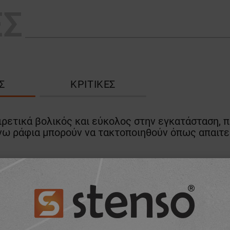
ΕΣ
Σ
ΚΡΙΤΙΚΈΣ
ρετικά βολικός και εύκολος στην εγκατάσταση, 
νω ράφια μπορούν να τακτοποιηθούν όπως απαιτεί
l κατά των εγκαυμάτων);
ickStop Plum (Αποστειρωμένος επίδεσμος) - 1 x 17
ό πληγών (Μαντηλάκια για πληγές ανάπαυσης).
odium Chloride (Διάλυμα 0,9% χλωριούχου νατρίου
tral 4,9% Phosphate (Διάλυμα για πλύσιμο με 4,9