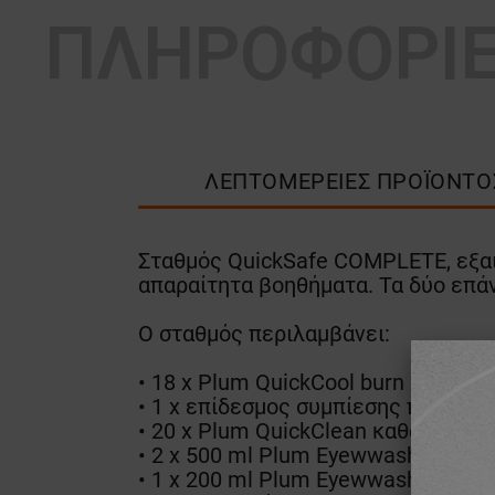
ΠΛΗΡΟΦΟΡΙ
ΛΕΠΤΟΜΈΡΕΙΕΣ ΠΡΟΪΌΝΤΟ
Σταθμός QuickSafe COMPLETE, εξαι
απαραίτητα βοηθήματα. Τα δύο επά
Ο σταθμός περιλαμβάνει:
• 18 x Plum QuickCool burn gel (Ge
• 1 x επίδεσμος συμπίεσης πληγής Qu
• 20 x Plum QuickClean καθαριστικ
• 2 x 500 ml Plum Eyewwash 0,9% S
• 1 x 200 ml Plum Eyewwash pH Neu