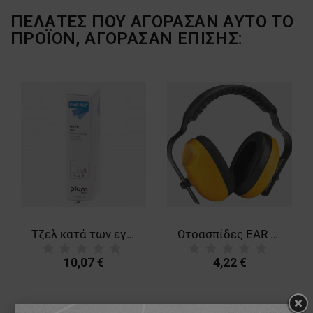
ΠΕΛΆΤΕΣ ΠΟΥ ΑΓΌΡΑΣΑΝ ΑΥΤΌ ΤΟ
ΠΡΟΪΌΝ, ΑΓΌΡΑΣΑΝ ΕΠΊΣΗΣ:
Τζελ κατά των εγκαυμάτων PLUM PULL1AID BURN GEL
Ωτοασπίδες EAR 400 YELLOW
10,07 €
4,22 €