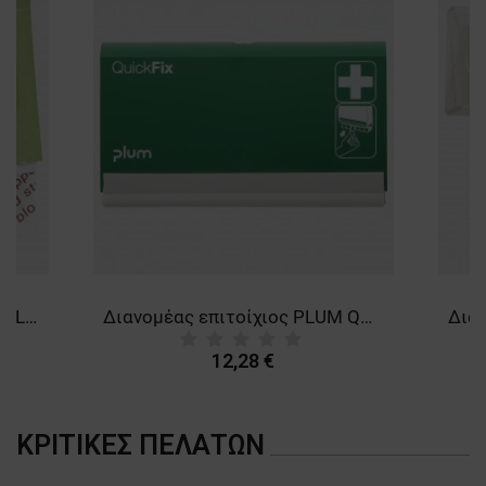
Αιμοστατικοί λευκοπλάστες PLUM QUICKFIX REFILL
Διανομέας επιτοίχιος PLUM QUICKFIX DUO
12,28 €
ΚΡΙΤΙΚΈΣ ΠΕΛΑΤΏΝ