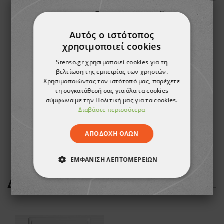
Αυτός ο ιστότοπος
χρησιμοποιεί cookies
Stenso.gr χρησιμοποιεί cookies για τη
βελτίωση της εμπειρίας των χρηστών.
Χρησιμοποιώντας τον ιστότοπό μας, παρέχετε
τη συγκατάθεσή σας για όλα τα cookies
σύμφωνα με την Πολιτική μας για τα cookies.
Ασπίδιο προστασίας προσώπου SP 25 ELASTIC
Διαβάστε περισσότερα
5,27 €
ΑΠΟΔΟΧΉ ΌΛΩΝ
ΕΜΦΆΝΙΣΗ ΛΕΠΤΟΜΕΡΕΙΏΝ
ΔΕΊΤΕ ΠΕΡΙΣΣΌΤΕΡΑ
ΑΠΟΛΎΤΩΣ ΑΠΑΡΑΊΤΗΤΑ
ΑΠΌΔΟΣΗΣ
ΣΤΌΧΕΥΣΗΣ