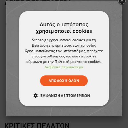
ΔΕΊΤΕ ΠΕΡΙΣΣΌΤΕΡΑ
Αυτός ο ιστότοπος
χρησιμοποιεί cookies
Stenso.gr χρησιμοποιεί cookies για τη
βελτίωση της εμπειρίας των χρηστών.
Χρησιμοποιώντας τον ιστότοπό μας, παρέχετε
τη συγκατάθεσή σας για όλα τα cookies
σύμφωνα με την Πολιτική μας για τα cookies.
Διαβάστε περισσότερα
ΑΠΟΔΟΧΉ ΌΛΩΝ
Βερνίκι παπουτσιών DL Brown
Βερνίκι παπουτσιών DL Black
1,24 €
1,24 €
ΕΜΦΆΝΙΣΗ ΛΕΠΤΟΜΕΡΕΙΏΝ
ΑΠΟΛΎΤΩΣ ΑΠΑΡΑΊΤΗΤΑ
ΑΠΌΔΟΣΗΣ
ΣΤΌΧΕΥΣΗΣ
ΚΡΙΤΙΚΈΣ ΠΕΛΑΤΏΝ